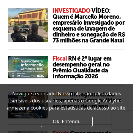
INVESTIGADO
VÍDEO:
Quem é Marcello Moreno,
empresário investigado por
esquema de lavagem de
dinheiro e sonegação de R$
73 milhões na Grande Natal
Fiscal
RN é 2º lugar em
desempenho geral no
Prêmio Qualidade da
Informação 2026
Navegue à vontade! Nosso site não coleta dados
Crime
RN registra cinco
atentados contra políticos
sensíveis dos usuários, apenas o Google Analytics
em menos de um ano
armazena cookies para estatísticas de acesso ao site.
Ok. Entendi.