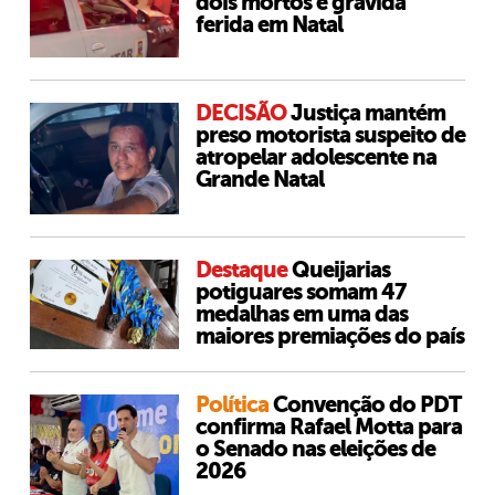
dois mortos e grávida
ferida em Natal
DECISÃO
Justiça mantém
preso motorista suspeito de
atropelar adolescente na
Grande Natal
Destaque
Queijarias
potiguares somam 47
medalhas em uma das
maiores premiações do país
Política
Convenção do PDT
confirma Rafael Motta para
o Senado nas eleições de
2026