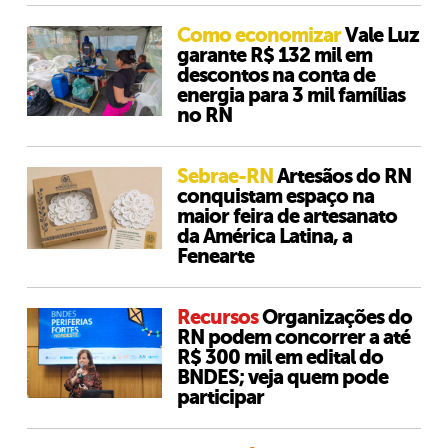
Como economizar
Vale Luz
garante R$ 132 mil em
descontos na conta de
energia para 3 mil famílias
no RN
Sebrae-RN
Artesãos do RN
conquistam espaço na
maior feira de artesanato
da América Latina, a
Fenearte
Recursos
Organizações do
RN podem concorrer a até
R$ 300 mil em edital do
BNDES; veja quem pode
participar