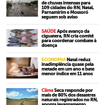
de chuvas intensas para
109 cidades do RN; Natal,
Parnamirim e Mossoró
seguem sob aviso
SAÚDE
Após avanço da
ciguatera, RN cria comitê
para coordenar combate à
doença
ECONOMIA
Natal reduz
inadimplência quase pela
metade em um ano e bate
menor índice em 11 anos
Clima
Seca responde por
mais de 80% dos desastres
naturais registrados no RN,
aponta levantamento