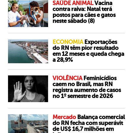
SAÚDE ANIMAL
Vacina
contra raiva: Natal terá
postos para cães e gatos
neste sábado (8)
ECONOMIA
Exportações
do RN têm pior resultado
em 12 meses e queda chega
a 28,9%
VIOLÊNCIA
Feminicídios
caem no Brasil, mas RN
registra aumento de casos
no 1º semestre de 2026
Mercado
Balança comercial
do RN fecha com superávit
de US$ 16,7 milhões em