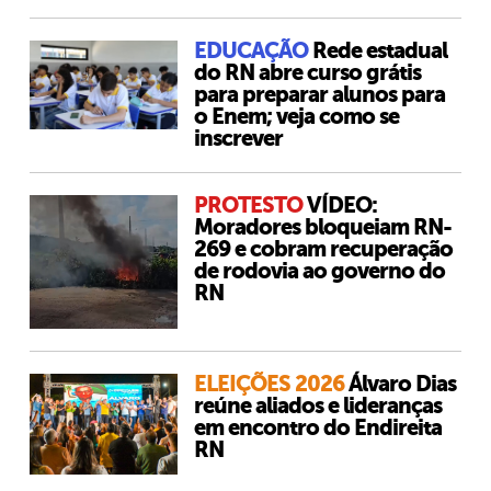
EDUCAÇÃO
Rede estadual
do RN abre curso grátis
para preparar alunos para
o Enem; veja como se
inscrever
PROTESTO
VÍDEO:
Moradores bloqueiam RN-
269 e cobram recuperação
de rodovia ao governo do
RN
ELEIÇÕES 2026
Álvaro Dias
reúne aliados e lideranças
em encontro do Endireita
RN