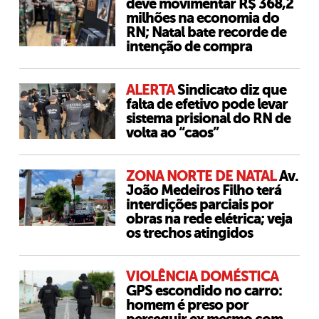
deve movimentar R$ 368,2
milhões na economia do
RN; Natal bate recorde de
intenção de compra
ALERTA
Sindicato diz que
falta de efetivo pode levar
sistema prisional do RN de
volta ao “caos”
ZONA NORTE DE NATAL
Av.
João Medeiros Filho terá
interdições parciais por
obras na rede elétrica; veja
os trechos atingidos
VIOLÊNCIA DOMÉSTICA
GPS escondido no carro:
homem é preso por