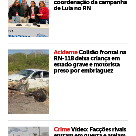
coordenação da campanha
de Lula no RN
Acidente
Colisão frontal na
RN-118 deixa criança em
estado grave e motorista
preso por embriaguez
Crime
Vídeo: Facções rivais
entram em guerra e ateiam