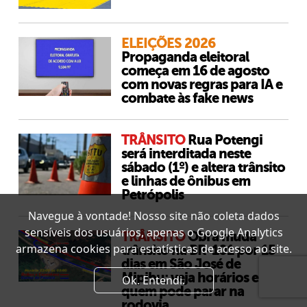
ELEIÇÕES 2026
Propaganda eleitoral
começa em 16 de agosto
com novas regras para IA e
combate às fake news
TRÂNSITO
Rua Potengi
será interditada neste
sábado (1º) e altera trânsito
e linhas de ônibus em
Petrópolis
Navegue à vontade! Nosso site não coleta dados
sensíveis dos usuários, apenas o Google Analytics
TRÂNSITO
Obra muda
armazena cookies para estatísticas de acesso ao site.
trânsito na BR-101 por 15
dias em São José de
Mipibu; veja horários e
Ok. Entendi.
quem pode parar na
rodovia