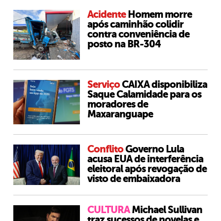
Acidente
Homem morre
após caminhão colidir
contra conveniência de
posto na BR-304
Serviço
CAIXA disponibiliza
Saque Calamidade para os
moradores de
Maxaranguape
Conflito
Governo Lula
acusa EUA de interferência
eleitoral após revogação de
visto de embaixadora
CULTURA
Michael Sullivan
traz sucessos de novelas e