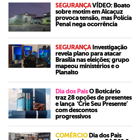
SEGURANÇA
VÍDEO: Boato
sobre motim em Alcaçuz
provoca tensão, mas Polícia
Penal nega ocorrência
SEGURANÇA
Investigação
revela plano para atacar
Brasília nas eleições; grupo
mapeou ministérios e o
Planalto
Dia dos Pais
O Boticário
traz 28 opções de presentes
e lança ‘Crie Seu Presente’
com descontos
progressivos
COMÉRCIO
Dia dos Pais