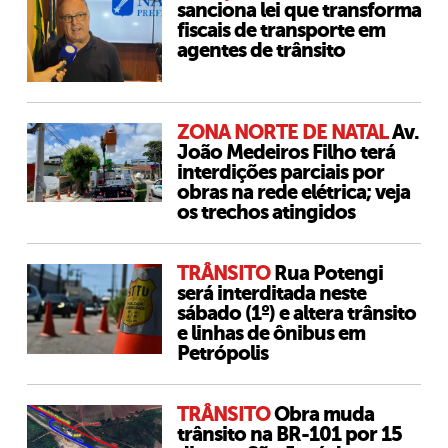
sanciona lei que transforma
fiscais de transporte em
agentes de trânsito
ZONA NORTE DE NATAL
Av.
João Medeiros Filho terá
interdições parciais por
obras na rede elétrica; veja
os trechos atingidos
TRÂNSITO
Rua Potengi
será interditada neste
sábado (1º) e altera trânsito
e linhas de ônibus em
Petrópolis
TRÂNSITO
Obra muda
trânsito na BR-101 por 15