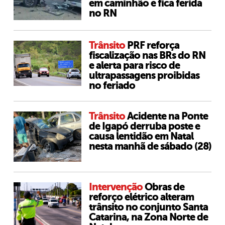
em caminhão e fica ferida
no RN
Trânsito
PRF reforça
fiscalização nas BRs do RN
e alerta para risco de
ultrapassagens proibidas
no feriado
Trânsito
Acidente na Ponte
de Igapó derruba poste e
causa lentidão em Natal
nesta manhã de sábado (28)
Intervenção
Obras de
reforço elétrico alteram
trânsito no conjunto Santa
Catarina, na Zona Norte de