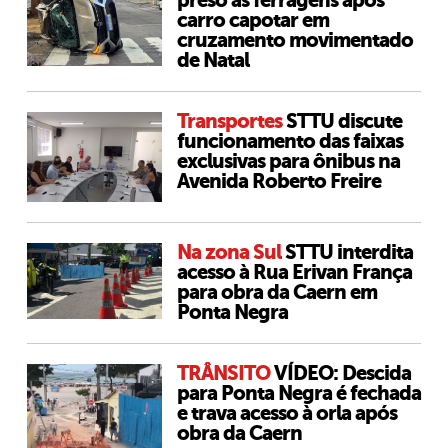
preso às ferragens após
carro capotar em
cruzamento movimentado
de Natal
Transportes
STTU discute
funcionamento das faixas
exclusivas para ônibus na
Avenida Roberto Freire
Na zona Sul
STTU interdita
acesso à Rua Erivan França
para obra da Caern em
Ponta Negra
TRÂNSITO
VÍDEO: Descida
para Ponta Negra é fechada
e trava acesso à orla após
obra da Caern