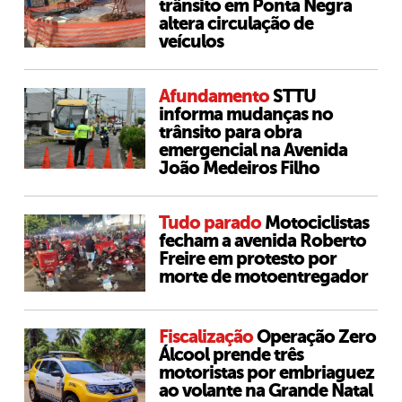
trânsito em Ponta Negra
altera circulação de
veículos
Afundamento
STTU
informa mudanças no
trânsito para obra
emergencial na Avenida
João Medeiros Filho
Tudo parado
Motociclistas
fecham a avenida Roberto
Freire em protesto por
morte de motoentregador
Fiscalização
Operação Zero
Álcool prende três
motoristas por embriaguez
ao volante na Grande Natal