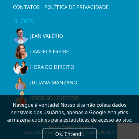
CONTATOS
POLÍTICA DE PRIVACIDADE
BLOGS
JEAN VALÉRIO
DANIELA FREIRE
HORA DO DIREITO
JULIANA MANZANO
RODRIGO LOUREIRO
Navegue à vontade! Nosso site não coleta dados
sensíveis dos usuários, apenas o Google Analytics
armazena cookies para estatísticas de acesso ao site.
Copyright 2024 - Novo Notícias - www.novonoticias.com.br
Todos os direitos reservados
Desenvolvido por INTERATIVA - Layout por ROBLEDDO
Ok. Entendi.
Versão: 2.0.0