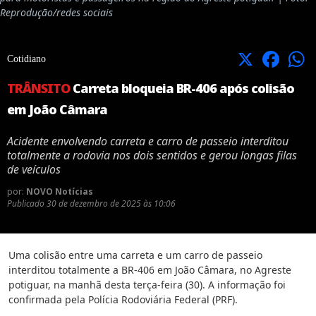
Reprodução/redes sociais
X
Facebook
Cotidiano
TRÂNSITO
Carreta bloqueia BR-406 após colisão
em João Câmara
Acidente envolvendo carreta e carro de passeio interditou
totalmente a rodovia nos dois sentidos e gerou longas filas
de veículos
por:
NOVO Notícias
Publicado
30 de dezembro de 2025 às 10:06
Uma colisão entre uma carreta e um carro de passeio
interditou totalmente a BR-406 em João Câmara, no Agreste
potiguar, na manhã desta terça-feira (30). A informação foi
confirmada pela Polícia Rodoviária Federal (PRF).