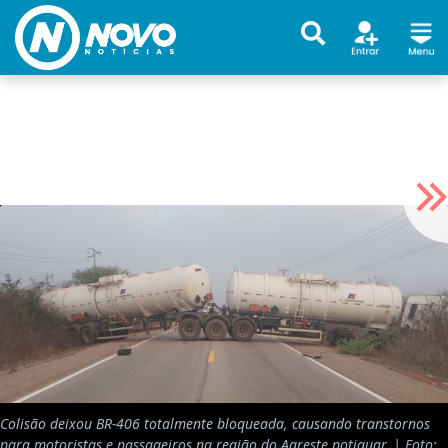
Colisão deixou BR-406 totalmente bloqueada, causando transtornos
para motoristas e passageiros na região do Agreste potiguar. | Foto: