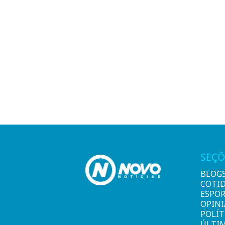
SEÇÕ
BLOG
COTI
ESPO
OPIN
POLÍT
ÚLTI