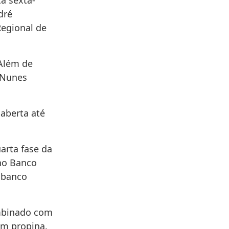
a sexta-
dré
egional de
 Além de
 Nunes
 aberta até
uarta fase da
 no Banco
, banco
ombinado com
em propina.