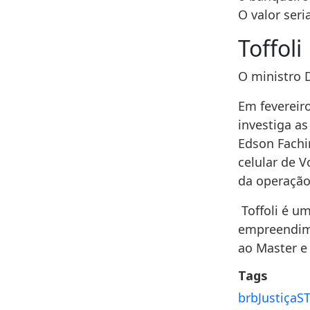
O valor ser
Toffoli
O ministro D
Em fevereiro
investiga as
Edson Fachi
celular de V
da operação
Toffoli é um
empreendime
ao Master e
Tags
brb
Justiça
S