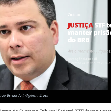
Cotidiano
JUSTIÇA
STF t
manter prisão
do BRB
Até o momento, julgament
por:
Agência Brasil
Publicado
24 de abril de 2026 à
úcio Bernardo Jr/Agência Brasil