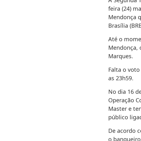
A Segunda T
feira (24) m
Mendonça qu
Brasília (BR
Até o momen
Mendonça, o
Marques.
Falta o voto
as 23h59.
No dia 16 de
Operação Co
Master e ten
público liga
De acordo c
o banqueiro