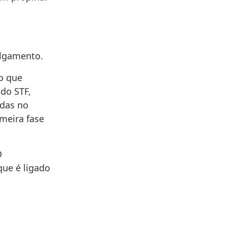
julgamento.
to que
 do STF,
adas no
imeira fase
O
ue é ligado