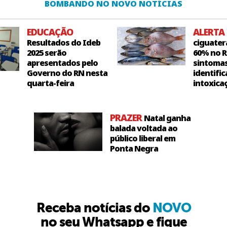
BOMBANDO NO NOVO NOTÍCIAS
EDUCAÇÃO
ALERTA
Resultados do Ideb
ciguater
2025 serão
60% no R
apresentados pelo
sintoma
Governo do RN nesta
identific
quarta-feira
intoxica
PRAZER
Natal ganha
balada voltada ao
público liberal em
Ponta Negra
Receba notícias do
NOVO
no seu Whatsapp e fique