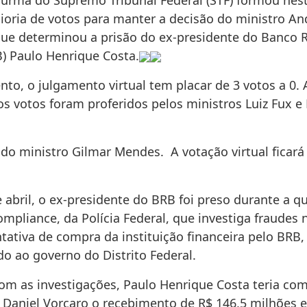
urma do Supremo Tribunal Federal (STF) formou nest
aioria de votos para manter a decisão do ministro An
e determinou a prisão do ex-presidente do Banco R
B) Paulo Henrique Costa.
to, o julgamento virtual tem placar de 3 votos a 0.
s votos foram proferidos pelos ministros Luiz Fux e
 do ministro Gilmar Mendes. A votação virtual ficará
 abril, o ex-presidente do BRB foi preso durante a q
mpliance, da Polícia Federal, que investiga fraudes
tativa de compra da instituição financeira pelo BRB
do ao governo do Distrito Federal.
om as investigações, Paulo Henrique Costa teria c
 Daniel Vorcaro o recebimento de R$ 146,5 milhões 