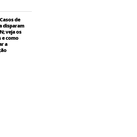
Casos de
a disparam
N; veja os
s e como
ar a
ção