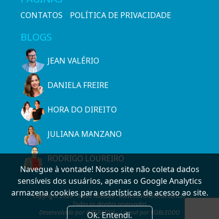
CONTATOS
POLÍTICA DE PRIVACIDADE
BLOGS
JEAN VALÉRIO
DANIELA FREIRE
HORA DO DIREITO
JULIANA MANZANO
RODRIGO LOUREIRO
Navegue à vontade! Nosso site não coleta dados
sensíveis dos usuários, apenas o Google Analytics
armazena cookies para estatísticas de acesso ao site.
Copyright 2024 - Novo Notícias - www.novonoticias.com.br
Todos os direitos reservados
Desenvolvido por INTERATIVA - Layout por ROBLEDDO
Ok. Entendi.