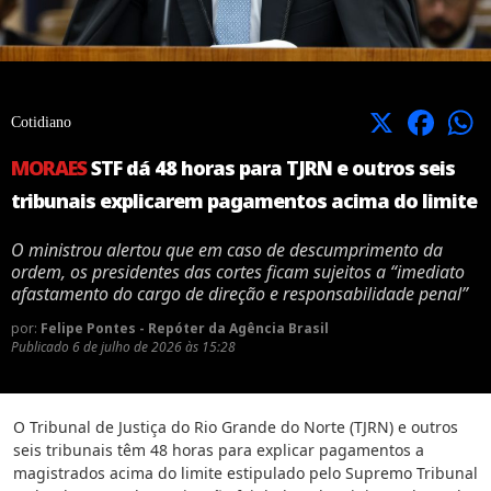
X
Facebook
Cotidiano
MORAES
STF dá 48 horas para TJRN e outros seis
tribunais explicarem pagamentos acima do limite
O ministrou alertou que em caso de descumprimento da
ordem, os presidentes das cortes ficam sujeitos a “imediato
afastamento do cargo de direção e responsabilidade penal”
por:
Felipe Pontes - Repóter da Agência Brasil
Publicado
6 de julho de 2026 às 15:28
O Tribunal de Justiça do Rio Grande do Norte (TJRN) e outros
seis tribunais têm 48 horas para explicar pagamentos a
magistrados acima do limite estipulado pelo Supremo Tribunal