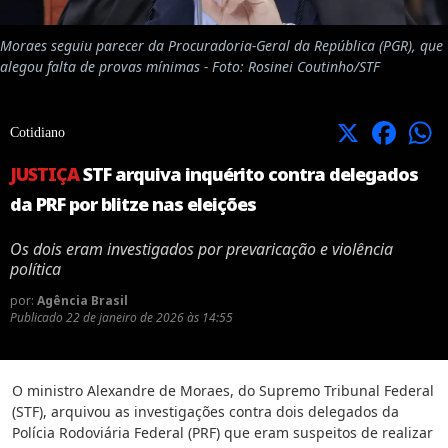
Moraes seguiu parecer da Procuradoria-Geral da República (PGR), que
alegou falta de provas mínimas - Foto: Rosinei Coutinho/STF
X
Facebook
Cotidiano
JUSTIÇA
STF arquiva inquérito contra delegados
da PRF por blitze nas eleições
Os dois eram investigados por prevaricação e violência
política
por:
Agência Brasil
Publicado
22 de janeiro de 2026 às 14:55
O ministro Alexandre de Moraes, do Supremo Tribunal Federal
(STF), arquivou as investigações contra dois delegados da
Polícia Rodoviária Federal (PRF) que eram suspeitos de realizar