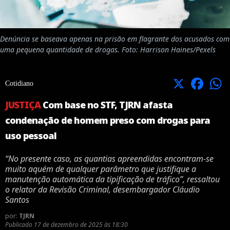
Denúncia se baseava apenas na prisão em flagrante dos acusados com
uma pequena quantidade de drogas. Foto: Harrison Haines/Pexels
X
Facebook
Cotidiano
JUSTIÇA
Com base no STF, TJRN afasta
condenação de homem preso com drogas para
uso pessoal
“No presente caso, as quantias apreendidas encontram-se
muito aquém de qualquer parâmetro que justifique a
manutenção automática da tipificação de tráfico”, ressaltou
o relator da Revisão Criminal, desembargador Cláudio
Santos
por:
TJRN
Publicado
17 de dezembro de 2025 às 18:30