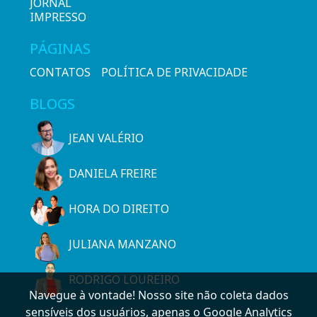
JORNAL
IMPRESSO
PÁGINAS
CONTATOS
POLÍTICA DE PRIVACIDADE
BLOGS
JEAN VALÉRIO
DANIELA FREIRE
HORA DO DIREITO
JULIANA MANZANO
RODRIGO LOUREIRO
Navegue à vontade! Nosso site não coleta dados
sensíveis dos usuários, apenas o Google Analytics