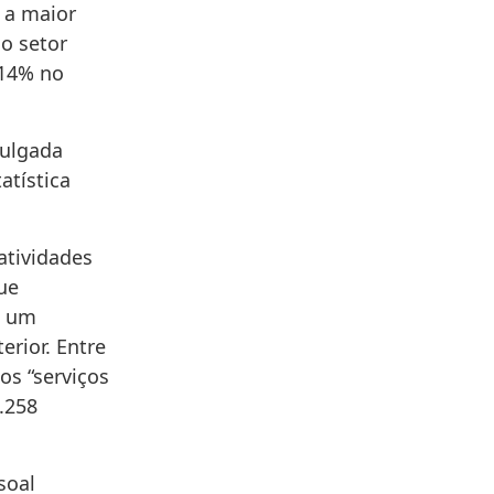
 a maior
 o setor
,14% no
vulgada
atística
atividades
ue
a um
rior. Entre
os “serviços
.258
soal