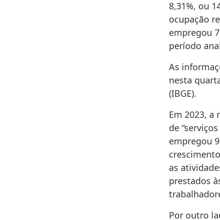
8,31%, ou 1
ocupação reg
empregou 7
período ana
As informaç
nesta quarta
(IBGE).
Em 2023, a 
de “serviços
empregou 90
crescimento
as atividad
prestados às
trabalhador
Por outro l