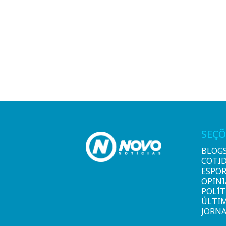
SEÇÕ
BLOG
COTI
ESPO
OPIN
POLÍT
ÚLTI
JORNA