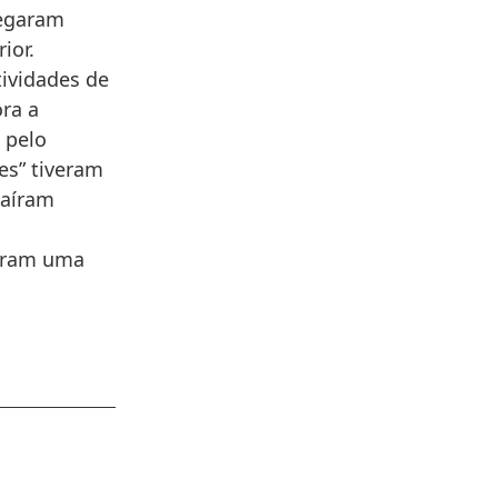
regaram
ior.
ividades de
ora a
 pelo
es” tiveram
caíram
raram uma