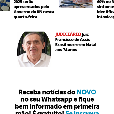
2025 serão
60% no R
apresentados pelo
sintoma
Governo do RN nesta
identific
quarta-feira
intoxica
JUDICIÁRIO
Juiz
Francisco de Assis
Brasil morre em Natal
aos 74 anos
Receba notícias do
NOVO
no seu Whatsapp e fique
bem informado em primeira
mão! É gratuito!
Se inscreva