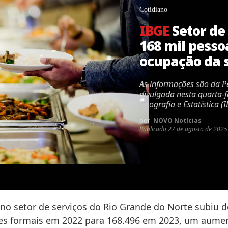
Cotidiano
IBGE
Setor de
168 mil pesso
ocupação da s
As informações são da P
divulgada nesta quarta-fe
Geografia e Estatística (
por:
NOVO Notícias
Publicado
27 de agosto de 2025
no setor de serviços do Rio Grande do Norte subiu d
es formais em 2022 para 168.496 em 2023, um aume