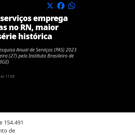
X
Facebook
WhatsApp
 serviços emprega
as no RN, maior
érie histórica
esquisa Anual de Serviços (PAS) 2023
ira (27) pelo Instituto Brasileiro de
IBGE)
 às 11:08
e 154.491
nto de