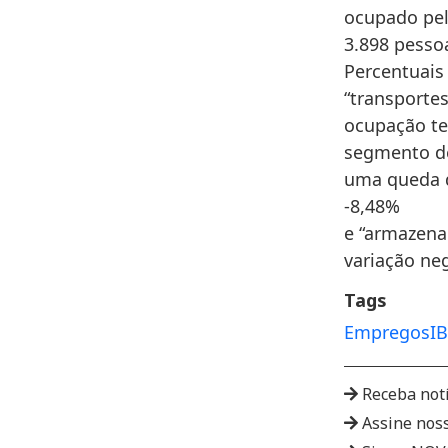
ocupado pel
3.898 pesso
Percentuais
“transportes
ocupação te
segmento de 
uma queda d
-8,48%
e “armazena
variação neg
Tags
Empregos
I
Receba not
Assine nos