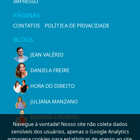
IMPRESSO
PÁGINAS
CONTATOS
POLÍTICA DE PRIVACIDADE
BLOGS
JEAN VALÉRIO
DANIELA FREIRE
HORA DO DIREITO
JULIANA MANZANO
RODRIGO LOUREIRO
Navegue à vontade! Nosso site não coleta dados
sensíveis dos usuários, apenas o Google Analytics
armazena cookies para estatísticas de acesso ao site.