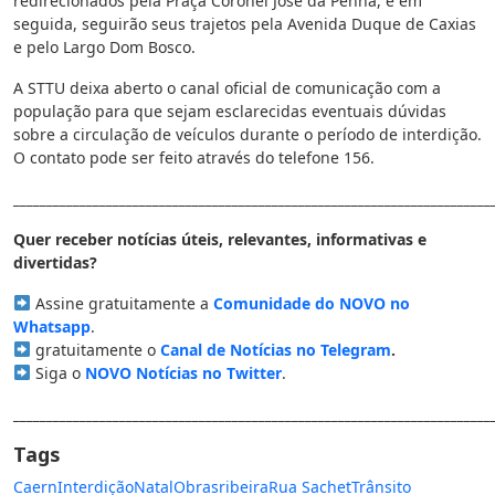
redirecionados pela Praça Coronel José da Penha, e em
seguida, seguirão seus trajetos pela Avenida Duque de Caxias
e pelo Largo Dom Bosco.
A STTU deixa aberto o canal oficial de comunicação com a
população para que sejam esclarecidas eventuais dúvidas
sobre a circulação de veículos durante o período de interdição.
O contato pode ser feito através do telefone 156.
________________________________________________________________________
Quer receber notícias úteis, relevantes, informativas e
divertidas?
Assine gratuitamente a
Comunidade do NOVO no
Whatsapp
.
gratuitamente o
Canal de Notícias no Telegram
.
Siga o
NOVO Notícias no Twitter
.
________________________________________________________________________
Tags
Caern
Interdição
Natal
Obras
ribeira
Rua Sachet
Trânsito