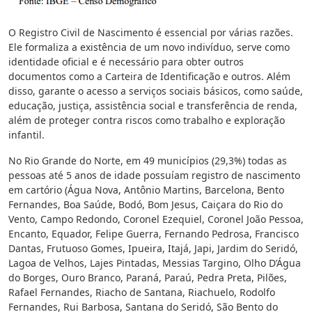
O Registro Civil de Nascimento é essencial por várias razões.
Ele formaliza a existência de um novo indivíduo, serve como
identidade oficial e é necessário para obter outros
documentos como a Carteira de Identificação e outros. Além
disso, garante o acesso a serviços sociais básicos, como saúde,
educação, justiça, assistência social e transferência de renda,
além de proteger contra riscos como trabalho e exploração
infantil.
No Rio Grande do Norte, em 49 municípios (29,3%) todas as
pessoas até 5 anos de idade possuíam registro de nascimento
em cartório (Água Nova, Antônio Martins, Barcelona, Bento
Fernandes, Boa Saúde, Bodó, Bom Jesus, Caiçara do Rio do
Vento, Campo Redondo, Coronel Ezequiel, Coronel João Pessoa,
Encanto, Equador, Felipe Guerra, Fernando Pedrosa, Francisco
Dantas, Frutuoso Gomes, Ipueira, Itajá, Japi, Jardim do Seridó,
Lagoa de Velhos, Lajes Pintadas, Messias Targino, Olho D’Água
do Borges, Ouro Branco, Paraná, Paraú, Pedra Preta, Pilões,
Rafael Fernandes, Riacho de Santana, Riachuelo, Rodolfo
Fernandes, Rui Barbosa, Santana do Seridó, São Bento do