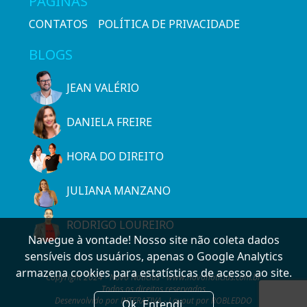
PÁGINAS
CONTATOS
POLÍTICA DE PRIVACIDADE
BLOGS
JEAN VALÉRIO
DANIELA FREIRE
HORA DO DIREITO
JULIANA MANZANO
RODRIGO LOUREIRO
Navegue à vontade! Nosso site não coleta dados
sensíveis dos usuários, apenas o Google Analytics
armazena cookies para estatísticas de acesso ao site.
Copyright 2024 - Novo Notícias - www.novonoticias.com.br
Todos os direitos reservados
Desenvolvido por INTERATIVA - Layout por ROBLEDDO
Ok. Entendi.