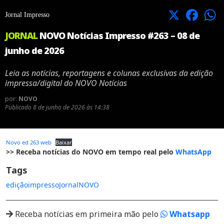
X
Facebook
Jornal Impresso
JORNAL
NOVO Notícias Impresso #263 – 08 de
junho de 2026
Leia as notícias, reportagens e colunas exclusivas da edição
impressa/digital do NOVO Notícias
por:
NOVO
Publicado
8 de junho de 2026 às 14:38
Novo ed 263 web
Baixar
>> Receba notícias do NOVO em tempo real pelo
WhatsApp
Tags
edição
impresso
Jornal
NOVO
Receba notícias em primeira mão pelo
Whatsapp