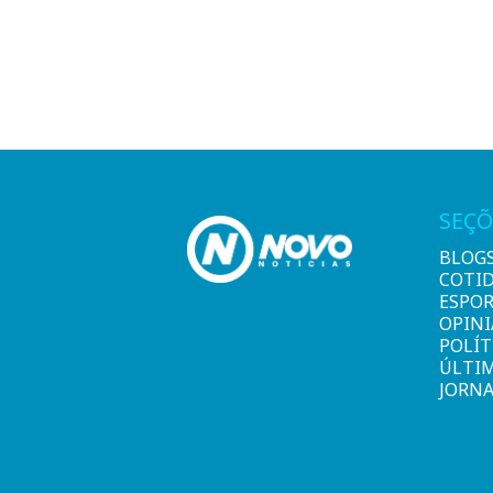
SEÇÕ
BLOG
COTI
ESPO
OPIN
POLÍT
ÚLTI
JORNA