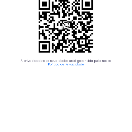
A privacidade dos seus dados está garantida pela nossa
Política de Privacidade