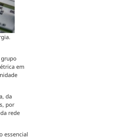
gia.
 grupo
étrica em
unidade
a, da
s, por
 da rede
o essencial