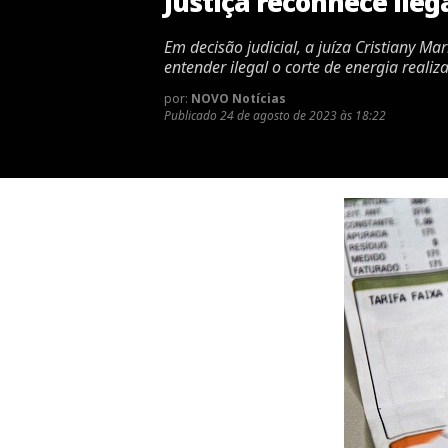
Justiça reconhece ile
Em decisão judicial, a juíza Cristiany M
entender ilegal o corte de energia real
por:
NOVO Notícias
Publicado
24 de agosto de 2023 às 18:22