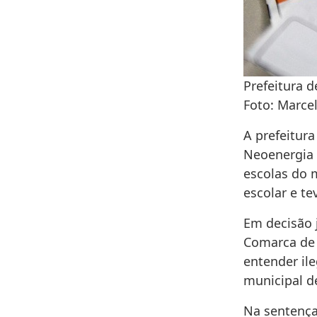
Prefeitura 
Foto: Marcel
A prefeitur
Neoenergia 
escolas do 
escolar e te
Em decisão j
Comarca de 
entender il
municipal d
Na sentença,