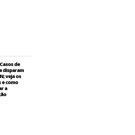
Casos de
a disparam
N; veja os
s e como
ar a
ção