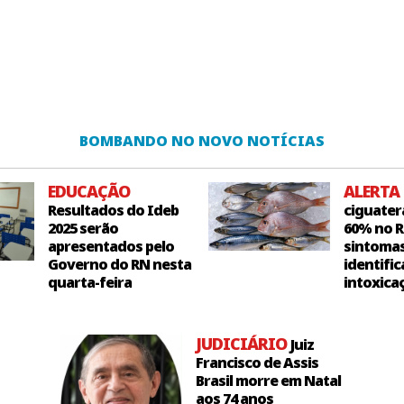
BOMBANDO NO NOVO NOTÍCIAS
EDUCAÇÃO
ALERTA
Resultados do Ideb
ciguater
2025 serão
60% no R
apresentados pelo
sintoma
Governo do RN nesta
identific
quarta-feira
intoxica
JUDICIÁRIO
Juiz
Francisco de Assis
Brasil morre em Natal
aos 74 anos