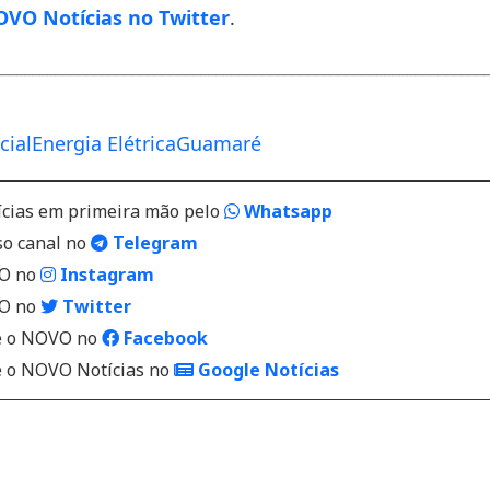
VO Notícias no Twitter
.
________________________________________________________________
cial
Energia Elétrica
Guamaré
ícias em primeira mão pelo
Whatsapp
so canal no
Telegram
VO no
Instagram
VO no
Twitter
 o NOVO no
Facebook
o NOVO Notícias no
Google Notícias