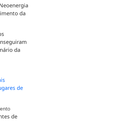
 Neoenergia
rimento da
os
onseguiram
nário da
is
ugares de
ento
ntes de