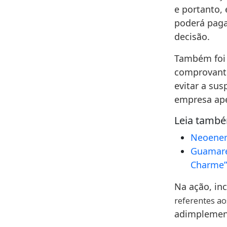
e portanto,
poderá paga
decisão.
Também foi 
comprovante
evitar a sus
empresa ape
Leia tamb
Neoenerg
Guamaré
Charme
Na ação, inc
referentes a
adimplement