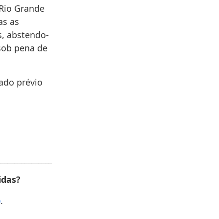
 Rio Grande
as as
s, abstendo-
sob pena de
ado prévio
________________
idas?
p
.