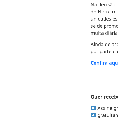
Na decisão,
do Norte re
unidades esc
se de promo
multa diária
Ainda de ac
por parte d
Confira aqu
______________
Quer recebe
Assine g
gratuita