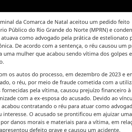
riminal da Comarca de Natal aceitou um pedido feito
ério Público do Rio Grande do Norte (MPRN) e cond
tuava como advogado pela prática de estelionato 
rônica. De acordo com a sentença, o réu causou um p
 a uma mulher que acabou sendo vítima dos golpes 
o.
om os autos do processo, em dezembro de 2023 e em
ado, o réu, por meio de fraude cometida com a utili
fornecidas pela vítima, causou prejuízo financeiro à
izade com a ex-esposa do acusado. Devido ao vínc
a acabou contratando o réu para atuar como advog
u interesse. O acusado se prontificou em ajuizar um
 por danos morais e materiais para a vítima, em rel
 apresentou defeito grave e causou um acidente.