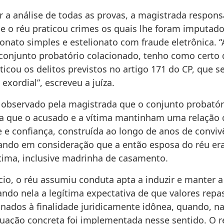
r a análise de todas as provas, a magistrada respons
e o réu praticou crimes os quais lhe foram imputad
ionato simples e estelionato com fraude eletrônica. 
conjunto probatório colacionado, tenho como certo 
ticou os delitos previstos no artigo 171 do CP, que 
 exordial”, escreveu a juíza.
observado pela magistrada que o conjunto probatór
a que o acusado e a vítima mantinham uma relação c
 e confiança, construída ao longo de anos de conviv
vando em consideração que a então esposa do réu er
ítima, inclusive madrinha de casamento.
cio, o réu assumiu conduta apta a induzir e manter 
ando nela a legítima expectativa de que valores rep
inados à finalidade juridicamente idônea, quando, n
ação concreta foi implementada nesse sentido. O 