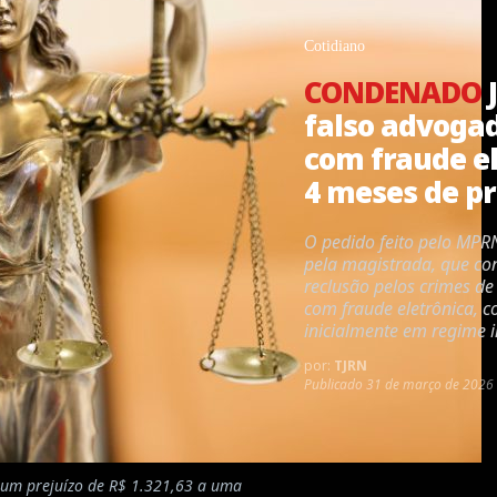
Cotidiano
CONDENADO
falso advogad
com fraude el
4 meses de pr
O pedido feito pelo MPR
pela magistrada, que co
reclusão pelos crimes de
com fraude eletrônica, 
inicialmente em regime i
por:
TJRN
Publicado
31 de março de 2026 
 um prejuízo de R$ 1.321,63 a uma