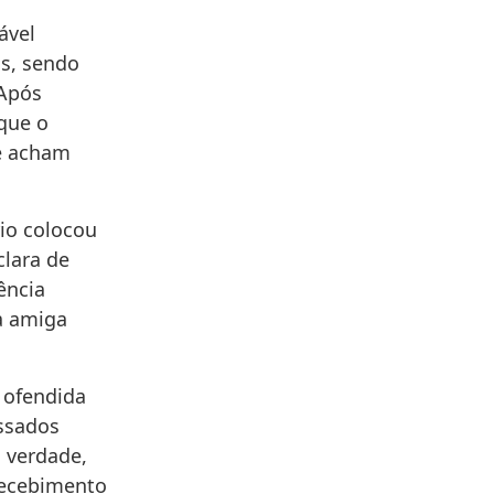
ável
os, sendo
“Após
que o
se acham
io colocou
lara de
ência
a amiga
a ofendida
assados
a verdade,
recebimento