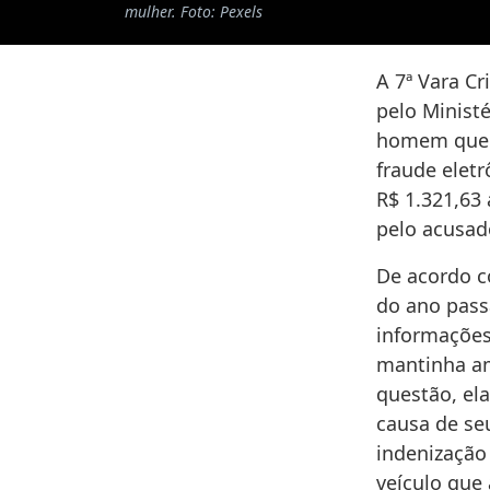
mulher. Foto: Pexels
A 7ª Vara C
pelo Minist
homem que a
fraude elet
R$ 1.321,63
pelo acusad
De acordo c
do ano pass
informações 
mantinha am
questão, el
causa de se
indenização
veículo que