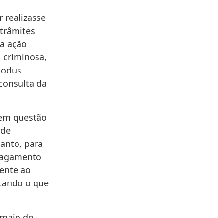
r realizasse
 trâmites
 a ação
a criminosa,
modus
consulta da
 em questão
 de
anto, para
 pagamento
rente ao
tando o que
 maio do