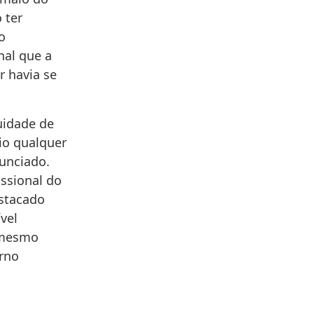
 ter
o
nal que a
r havia se
uidade de
io qualquer
unciado.
issional do
estacado
ível
o mesmo
rno