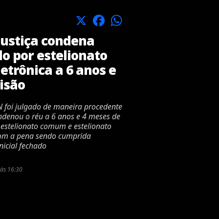
X
Facebook
WhatsApp
Justiça condena
o por estelionato
etrônica a 6 anos e
isão
N foi julgado de maneira procedente
ndenou o réu a 6 anos e 4 meses de
 estelionato comum e estelionato
com a pena sendo cumprida
nicial fechado
às 16:30