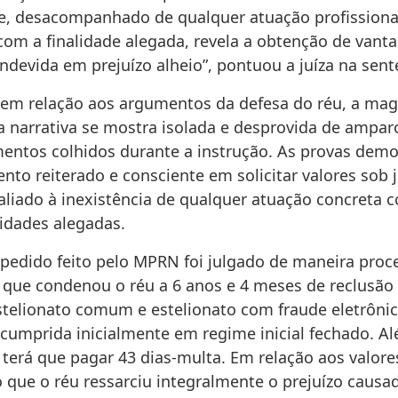
, desacompanhado de qualquer atuação profissiona
com a finalidade alegada, revela a obtenção de van
ndevida em prejuízo alheio”, pontuou a juíza na sent
 em relação aos argumentos da defesa do réu, a mag
a narrativa se mostra isolada e desprovida de ampar
entos colhidos durante a instrução. As provas dem
o reiterado e consciente em solicitar valores sob ju
 aliado à inexistência de qualquer atuação concreta 
lidades alegadas.
 pedido feito pelo MPRN foi julgado de maneira proc
 que condenou o réu a 6 anos e 4 meses de reclusão
stelionato comum e estelionato com fraude eletrôni
cumprida inicialmente em regime inicial fechado. Al
terá que pagar 43 dias-multa. Em relação aos valores
que o réu ressarciu integralmente o prejuízo causad