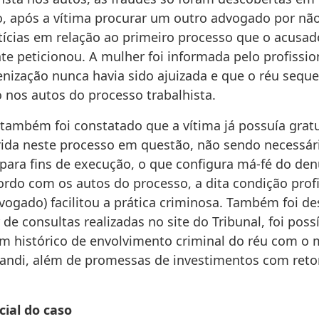
, após a vítima procurar um outro advogado por não
tícias em relação ao primeiro processo que o acusad
e peticionou. A mulher foi informada pelo profissio
enização nunca havia sido ajuizada e que o réu seque
 nos autos do processo trabalhista.
 também foi constatado que a vítima já possuía grat
erida neste processo em questão, não sendo necessár
ara fins de execução, o que configura má-fé do den
ordo com os autos do processo, a dita condição prof
vogado) facilitou a prática criminosa. Também foi d
r de consultas realizadas no site do Tribunal, foi poss
 um histórico de envolvimento criminal do réu com 
ndi, além de promessas de investimentos com reto
cial do caso