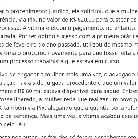
r o procedimento jurídico, ele solicitou que a mulhe
ência, via Pix, no valor de R$ 620,00 para custear os
 processo. A vítima efetuou o pagamento, no entanto,
uizada. Por ter obtido sucesso com a primeira prátic
ês de fevereiro do ano passado, utilizou do mesmo 
 vítima o procurou novamente para que fosse feita a 
 um processo trabalhista que estava em curso.
ivo de enganar a mulher mais uma vez, o advogado
a ação havia sido julgada procedente e que um valor
ente R$ 60 mil estava disponível para saque. Entret
 fosse liberado, a mulher teria que realizar um novo
, também via Pix, alegando que a quantia seria refe
 de sentença. Mais uma vez, a vítima acabou execu
o pelo réu.
sta nos autos, as fraudes só foram descobertas em