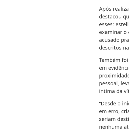
Após realiza
destacou qu
esses: estel
examinar o 
acusado pra
descritos na
Também foi 
em evidênci
proximidade
pessoal, le
íntima da v
“Desde o iní
em erro, cri
seriam dest
nenhuma atu