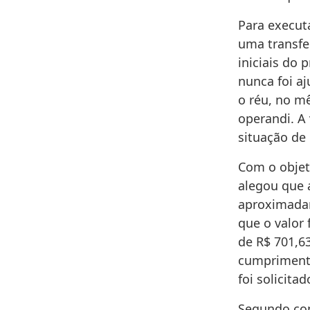
Para executa
uma transfer
iniciais do
nunca foi aj
o réu, no m
operandi. A
situação de
Com o objet
alegou que 
aproximadam
que o valor
de R$ 701,63
cumprimento
foi solicitad
Segundo con