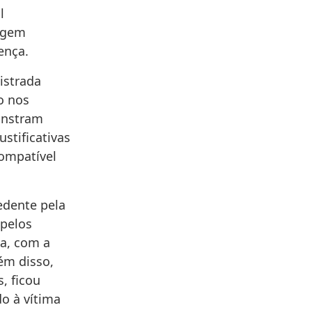
l
tagem
ença.
istrada
o nos
onstram
stificativas
compatível
edente pela
 pelos
ca, com a
ém disso,
, ficou
o à vítima