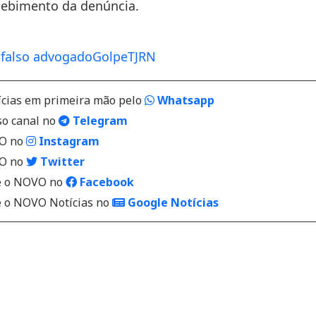
cebimento da denúncia.
o
falso advogado
Golpe
TJRN
ícias em primeira mão pelo
Whatsapp
so canal no
Telegram
VO no
Instagram
VO no
Twitter
 o NOVO no
Facebook
o NOVO Notícias no
Google Notícias