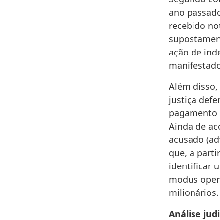
ano passado
recebido no
supostament
ação de ind
manifestado
Além disso,
justiça def
pagamento p
Ainda de ac
acusado (ad
que, a parti
identificar
modus opera
milionários.
Análise judi