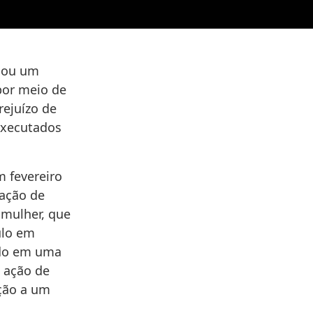
enou um
por meio de
rejuízo de
executados
 fevereiro
zação de
 mulher, que
ulo em
ado em uma
a ação de
ação a um