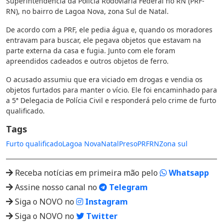
Superintendência da Polícia Rodoviária Federal no RN (PRF-
RN), no bairro de Lagoa Nova, zona Sul de Natal.
De acordo com a PRF, ele pedia água e, quando os moradores
entravam para buscar, ele pegava objetos que estavam na
parte externa da casa e fugia. Junto com ele foram
apreendidos cadeados e outros objetos de ferro.
O acusado assumiu que era viciado em drogas e vendia os
objetos furtados para manter o vício. Ele foi encaminhado para
a 5ª Delegacia de Polícia Civil e responderá pelo crime de furto
qualificado.
Tags
Furto qualificado
Lagoa Nova
Natal
Preso
PRF
RN
Zona sul
Receba notícias em primeira mão pelo
Whatsapp
Assine nosso canal no
Telegram
Siga o NOVO no
Instagram
Siga o NOVO no
Twitter