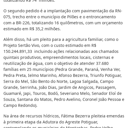
totalizando R$ 74 milhões.
O segundo pedido é a implantação com pavimentação da RN-
075, trecho entre o município de Pilões e o entroncamento
com a BR-226, totalizando 16 quilômetros, com um orçamento
estimado em R$ 35,2 milhões.
Além disso, há um pleito para a agricultura familiar, como o
Projeto Sertão Vivo, com o custo estimado em R$
150.244.891,33 incluindo ações relacionadas aos chamados
quintais produtivos, empreendimentos locais, cisternas e
reutilização de água, com o objetivo de atender 37.680
famílias em 25 municípios (Pedra Grande, Paraná, Venha Ver,
Pedra Preta, Ielmo Marinho, Afonso Bezerra, Triunfo Potiguar,
Serra do Mel, São Bento do Norte, Lagoa Salgada, Campo
Grande, Serrinha, João Dias, Jardim de Angicos, Passagem,
Guamaré, Japi, Touros, Bodó, Severiano Melo, Senador Eloí de
Souza, Santana do Matos, Pedro Avelino, Coronel João Pessoa e
Campo Redondo).
Na área de recursos hídricos, Fátima Bezerra pleiteia emendas
à primeira etapa da Adutora do Agreste Potiguar,
contemplando os municípios de Montanhas, Pedro Velho,