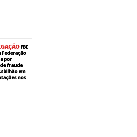
IGAÇÃO
FBI
a Federação
a por
 de fraude
,3 bilhão em
tações nos