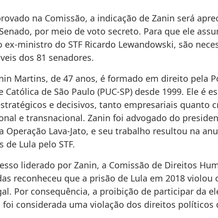
provado na Comissão, a indicação de Zanin será apre
 Senado, por meio de voto secreto. Para que ele ass
o ex-ministro do STF Ricardo Lewandowski, são neces
áveis dos 81 senadores.
nin Martins, de 47 anos, é formado em direito pela Po
 Católica de São Paulo (PUC-SP) desde 1999. Ele é es
estratégicos e decisivos, tanto empresariais quanto 
onal e transnacional. Zanin foi advogado do presiden
a Operação Lava-Jato, e seu trabalho resultou na an
 de Lula pelo STF.
sso liderado por Zanin, a Comissão de Direitos Hu
as reconheceu que a prisão de Lula em 2018 violou 
al. Por consequência, a proibição de participar da el
foi considerada uma violação dos direitos políticos 