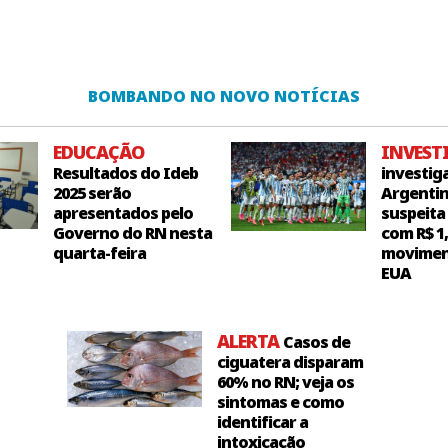
BOMBANDO NO NOVO NOTÍCIAS
EDUCAÇÃO
INVEST
Resultados do Ideb
investig
2025 serão
Argentin
apresentados pelo
suspeita
Governo do RN nesta
com R$ 1
quarta-feira
movimen
EUA
ALERTA
Casos de
ciguatera disparam
60% no RN; veja os
sintomas e como
identificar a
intoxicação