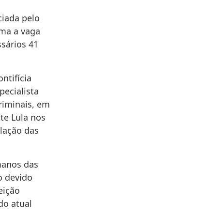
ciada pelo
uma a vaga
sários 41
ntifícia
pecialista
criminais, em
te Lula nos
ulação das
manos das
o devido
eição
do atual