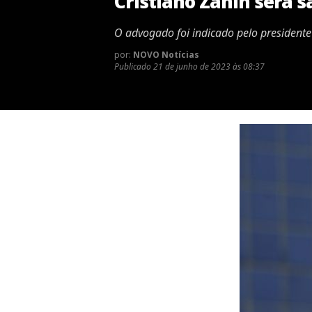
Cristiano Zanin será 
O advogado foi indicado pelo president
por:
NOVO Notícias
Publicado
21 de junho de 2023 às 08:37