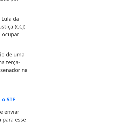
 Lula da
stiça (CCJ)
a ocupar
eio de uma
a terça-
o senador na
 o STF
e enviar
a para esse