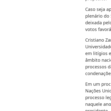
Caso seja a
plenário do
deixada pel
votos favor
Cristiano Za
Universidade
em litígios 
âmbito naci
processos d
condenações
Em um proce
Nações Unid
processo leg
naquele ano 
presidente.