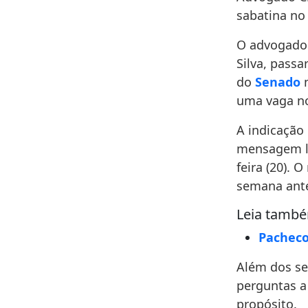
sabatina no
O advogado C
Silva, passa
do
Senado
uma vaga no
A indicação
mensagem li
feira (20). 
semana ante
Leia tamb
Pacheco
Além dos se
perguntas a
propósito.