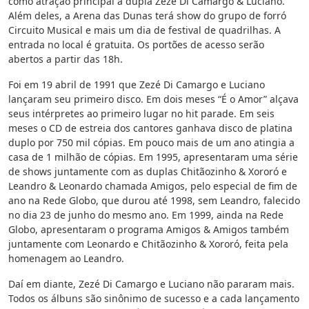
como atração principal a dupla Zezé Di Camargo & Luciano.
Além deles, a Arena das Dunas terá show do grupo de forró
Circuito Musical e mais um dia de festival de quadrilhas. A
entrada no local é gratuita. Os portões de acesso serão
abertos a partir das 18h.
Foi em 19 abril de 1991 que Zezé Di Camargo e Luciano
lançaram seu primeiro disco. Em dois meses “É o Amor” alçava
seus intérpretes ao primeiro lugar no hit parade. Em seis
meses o CD de estreia dos cantores ganhava disco de platina
duplo por 750 mil cópias. Em pouco mais de um ano atingia a
casa de 1 milhão de cópias. Em 1995, apresentaram uma série
de shows juntamente com as duplas Chitãozinho & Xororó e
Leandro & Leonardo chamada Amigos, pelo especial de fim de
ano na Rede Globo, que durou até 1998, sem Leandro, falecido
no dia 23 de junho do mesmo ano. Em 1999, ainda na Rede
Globo, apresentaram o programa Amigos & Amigos também
juntamente com Leonardo e Chitãozinho & Xororó, feita pela
homenagem ao Leandro.
Daí em diante, Zezé Di Camargo e Luciano não pararam mais.
Todos os álbuns são sinônimo de sucesso e a cada lançamento