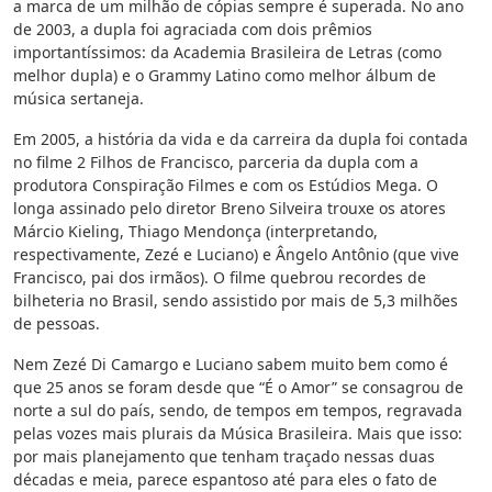
a marca de um milhão de cópias sempre é superada. No ano
de 2003, a dupla foi agraciada com dois prêmios
importantíssimos: da Academia Brasileira de Letras (como
melhor dupla) e o Grammy Latino como melhor álbum de
música sertaneja.
Em 2005, a história da vida e da carreira da dupla foi contada
no filme 2 Filhos de Francisco, parceria da dupla com a
produtora Conspiração Filmes e com os Estúdios Mega. O
longa assinado pelo diretor Breno Silveira trouxe os atores
Márcio Kieling, Thiago Mendonça (interpretando,
respectivamente, Zezé e Luciano) e Ângelo Antônio (que vive
Francisco, pai dos irmãos). O filme quebrou recordes de
bilheteria no Brasil, sendo assistido por mais de 5,3 milhões
de pessoas.
Nem Zezé Di Camargo e Luciano sabem muito bem como é
que 25 anos se foram desde que “É o Amor” se consagrou de
norte a sul do país, sendo, de tempos em tempos, regravada
pelas vozes mais plurais da Música Brasileira. Mais que isso:
por mais planejamento que tenham traçado nessas duas
décadas e meia, parece espantoso até para eles o fato de