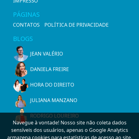
IMPRESSO
PÁGINAS
CONTATOS
POLÍTICA DE PRIVACIDADE
BLOGS
JEAN VALÉRIO
DANIELA FREIRE
HORA DO DIREITO
JULIANA MANZANO
RODRIGO LOUREIRO
Navegue à vontade! Nosso site não coleta dados
sensíveis dos usuários, apenas o Google Analytics
armazena cookies para estatísticas de acesso ao site.