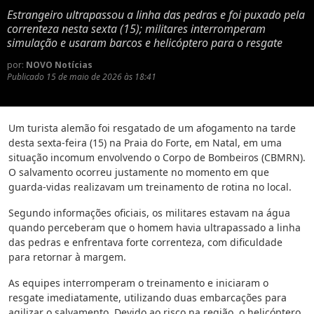
Estrangeiro ultrapassou a linha das pedras e foi puxado pela
correnteza nesta sexta (15); militares interromperam
simulação e usaram barcos e helicóptero para o resgate
por:
NOVO Notícias
Publicado
15 de maio de 2026 às 18:41
Um turista alemão foi resgatado de um afogamento na tarde
desta sexta-feira (15) na Praia do Forte, em Natal, em uma
situação incomum envolvendo o Corpo de Bombeiros (CBMRN).
O salvamento ocorreu justamente no momento em que
guarda-vidas realizavam um treinamento de rotina no local.
Segundo informações oficiais, os militares estavam na água
quando perceberam que o homem havia ultrapassado a linha
das pedras e enfrentava forte correnteza, com dificuldade
para retornar à margem.
As equipes interromperam o treinamento e iniciaram o
resgate imediatamente, utilizando duas embarcações para
agilizar o salvamento. Devido ao risco na região, o helicóptero