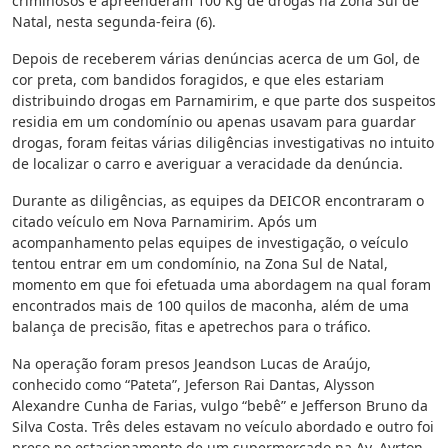
criminosos e apreenderam 100 Kg de drogas na Zona Sul de
Natal, nesta segunda-feira (6).
Depois de receberem várias denúncias acerca de um Gol, de
cor preta, com bandidos foragidos, e que eles estariam
distribuindo drogas em Parnamirim, e que parte dos suspeitos
residia em um condomínio ou apenas usavam para guardar
drogas, foram feitas várias diligências investigativas no intuito
de localizar o carro e averiguar a veracidade da denúncia.
Durante as diligências, as equipes da DEICOR encontraram o
citado veículo em Nova Parnamirim. Após um
acompanhamento pelas equipes de investigação, o veículo
tentou entrar em um condomínio, na Zona Sul de Natal,
momento em que foi efetuada uma abordagem na qual foram
encontrados mais de 100 quilos de maconha, além de uma
balança de precisão, fitas e apetrechos para o tráfico.
Na operação foram presos Jeandson Lucas de Araújo,
conhecido como “Pateta”, Jeferson Rai Dantas, Alysson
Alexandre Cunha de Farias, vulgo “bebê” e Jefferson Bruno da
Silva Costa. Três deles estavam no veículo abordado e outro foi
preso no estacionamento de um supermercado na Av. Ayrton