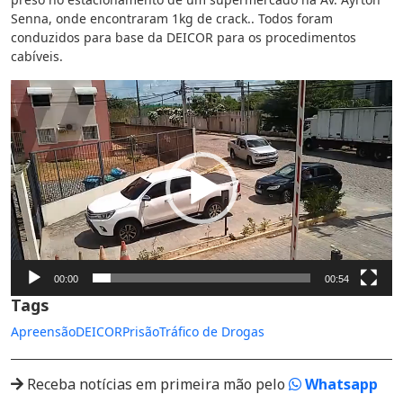
Senna, onde encontraram 1kg de crack.. Todos foram
conduzidos para base da DEICOR para os procedimentos
cabíveis.
Tocador
de
vídeo
00:00
00:54
Tags
Apreensão
DEICOR
Prisão
Tráfico de Drogas
Receba notícias em primeira mão pelo
Whatsapp