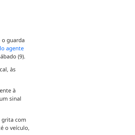
 o guarda
elo agente
ábado (9).
al, às
ente à
 um sinal
 grita com
é o veículo,