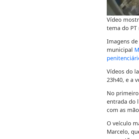
Vídeo mostr
tema do PT 
Imagens de
municipal
M
penitenciár
Vídeos do l
23h40, e a v
No primeiro
entrada do l
com as mãos
O veículo m
Marcelo, que