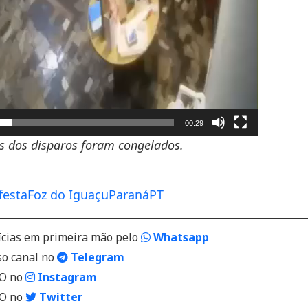
00:29
 dos disparos foram congelados.
festa
Foz do Iguaçu
Paraná
PT
ícias em primeira mão pelo
Whatsapp
so canal no
Telegram
VO no
Instagram
VO no
Twitter