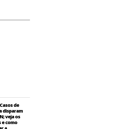
Casos de
a disparam
N; veja os
s e como
ar a