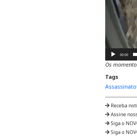
00:00
Os momentos
Tags
Assassinato
Receba not
Assine nos
Siga o NO
Siga o NO