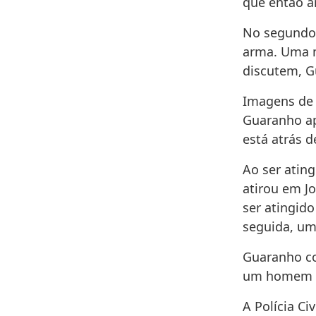
que então a
No segundo 
arma. Uma mu
discutem, G
Imagens de 
Guaranho ap
está atrás 
Ao ser atin
atirou em J
ser atingido
seguida, um
Guaranho co
um homem n
A Polícia C