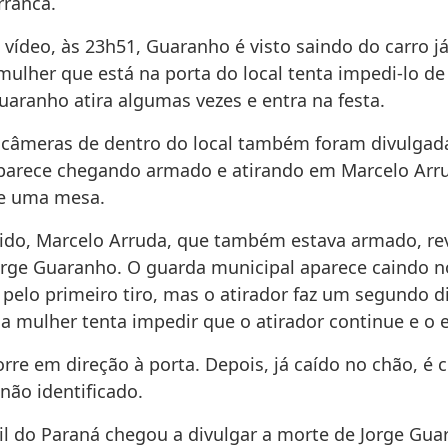
rranca.
vídeo, às 23h51, Guaranho é visto saindo do carro 
lher que está na porta do local tenta impedi-lo de 
uaranho atira algumas vezes e entra na festa.
câmeras de dentro do local também foram divulgada
arece chegando armado e atirando em Marcelo Arr
de uma mesa.
gido, Marcelo Arruda, que também estava armado, re
orge Guaranho. O guarda municipal aparece caindo 
 pelo primeiro tiro, mas o atirador faz um segundo 
a mulher tenta impedir que o atirador continue e o 
rre em direção à porta. Depois, já caído no chão, é 
ão identificado.
ivil do Paraná chegou a divulgar a morte de Jorge Gu