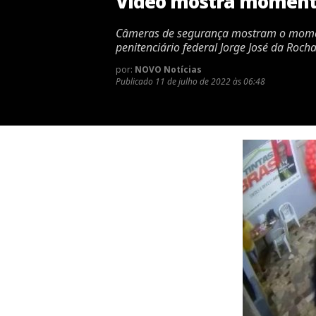
Vídeo mostra momento
Câmeras de segurança mostram o moment
penitenciário federal Jorge José da Roc
por:
NOVO Notícias
Publicado
11 de julho de 2022 às 06:48