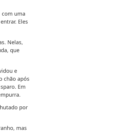
já com uma
entrar. Eles
s. Nelas,
uda, que
vidou e
no chão após
disparo. Em
empurra.
chutado por
aranho, mas