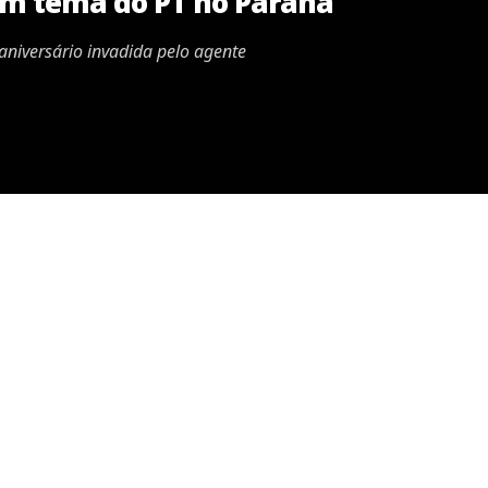
om tema do PT no Paraná
niversário invadida pelo agente