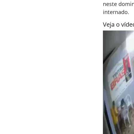
neste doming
internado.
Veja o víde
Tocador
de
vídeo