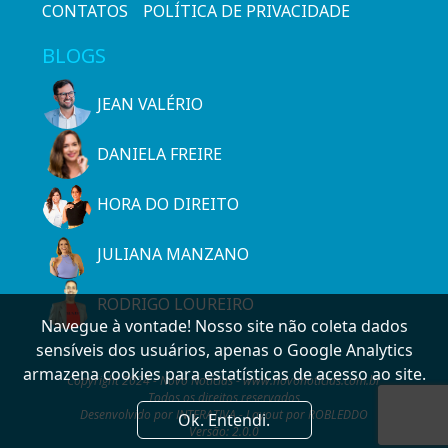
CONTATOS
POLÍTICA DE PRIVACIDADE
BLOGS
JEAN VALÉRIO
DANIELA FREIRE
HORA DO DIREITO
JULIANA MANZANO
RODRIGO LOUREIRO
Navegue à vontade! Nosso site não coleta dados
sensíveis dos usuários, apenas o Google Analytics
armazena cookies para estatísticas de acesso ao site.
Copyright 2024 - Novo Notícias - www.novonoticias.com.br
Todos os direitos reservados
Desenvolvido por INTERATIVA - Layout por ROBLEDDO
Ok. Entendi.
Versão: 2.0.0