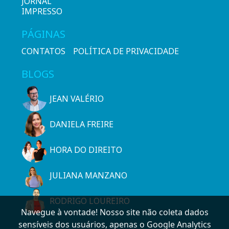
JORNAL
IMPRESSO
PÁGINAS
CONTATOS
POLÍTICA DE PRIVACIDADE
BLOGS
JEAN VALÉRIO
DANIELA FREIRE
HORA DO DIREITO
JULIANA MANZANO
RODRIGO LOUREIRO
Navegue à vontade! Nosso site não coleta dados
sensíveis dos usuários, apenas o Google Analytics