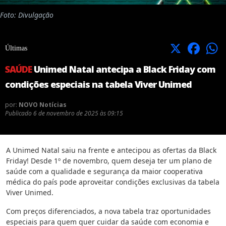
Foto: Divulgação
X
Facebook
Últimas
SAÚDE
Unimed Natal antecipa a Black Friday com
condições especiais na tabela Viver Unimed
por:
NOVO Notícias
Publicado
6 de novembro de 2025 às 09:15
A Unimed Natal saiu na frente e antecipou as ofertas da Black
Friday! Desde 1º de novembro, quem deseja ter um plano de
saúde com a qualidade e segurança da maior cooperativa
médica do país pode aproveitar condições exclusivas da tabela
Viver Unimed.
Com preços diferenciados, a nova tabela traz oportunidades
especiais para quem quer cuidar da saúde com economia e