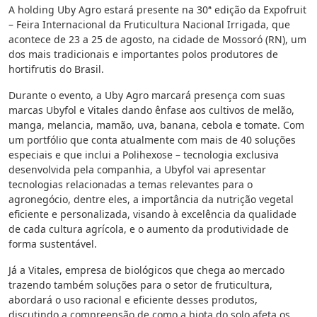
A holding Uby Agro estará presente na 30ª edição da Expofruit
– Feira Internacional da Fruticultura Nacional Irrigada, que
acontece de 23 a 25 de agosto, na cidade de Mossoró (RN), um
dos mais tradicionais e importantes polos produtores de
hortifrutis do Brasil.
Durante o evento, a Uby Agro marcará presença com suas
marcas Ubyfol e Vitales dando ênfase aos cultivos de melão,
manga, melancia, mamão, uva, banana, cebola e tomate. Com
um portfólio que conta atualmente com mais de 40 soluções
especiais e que inclui a Polihexose – tecnologia exclusiva
desenvolvida pela companhia, a Ubyfol vai apresentar
tecnologias relacionadas a temas relevantes para o
agronegócio, dentre eles, a importância da nutrição vegetal
eficiente e personalizada, visando à excelência da qualidade
de cada cultura agrícola, e o aumento da produtividade de
forma sustentável.
Já a Vitales, empresa de biológicos que chega ao mercado
trazendo também soluções para o setor de fruticultura,
abordará o uso racional e eficiente desses produtos,
discutindo a compreensão de como a biota do solo afeta os