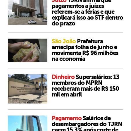
Juízo
TJRN afirma que
pagamentos a juízes
referem-se a férias e que
explicará isso ao STF dentro
do prazo
São João
Prefeitura
antecipa folha de junho e
movimenta R$ 96 milhões
na economia
Dinheiro
Supersalários: 13
membros do MPRN
receberam mais de R$ 150
mil em abril
Pagamento
Salários de
desembargadores do TJRN
caem 15,3% após corte de