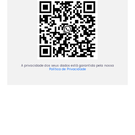
A privacidade dos seus dados está garantida pela nossa
Política de Privacidade