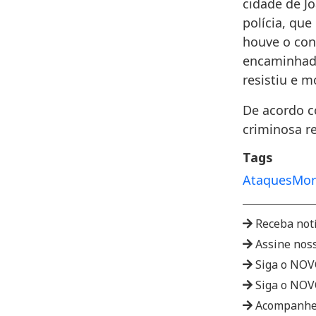
cidade de Jo
polícia, qu
houve o conf
encaminhado
resistiu e 
De acordo co
criminosa r
Tags
Ataques
Mor
Receba not
Assine nos
Siga o NO
Siga o NO
Acompanhe