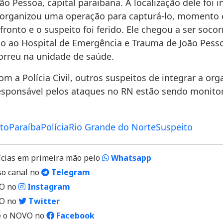
ão Pessoa, capital paraibana. A localização dele foi 
e organizou uma operação para capturá-lo, momento
ronto e o suspeito foi ferido. Ele chegou a ser socor
 ao Hospital de Emergência e Trauma de João Pess
morreu na unidade de saúde.
m a Polícia Civil, outros suspeitos de integrar a or
esponsável pelos ataques no RN estão sendo monito
to
Paraíba
Polícia
Rio Grande do Norte
Suspeito
ícias em primeira mão pelo
Whatsapp
so canal no
Telegram
VO no
Instagram
VO no
Twitter
 o NOVO no
Facebook