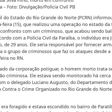
da Silva Filho, morto em confronto
a – Foto: Divulgação/Polícia Civil PB
ivil do Estado do Rio Grande do Norte (PCRN) inform
-feira (15), que realizou uma operação no estado da 
confronto com um criminoso, que acabou sendo bal
ordo com a Polícia Civil da Paraíba, o indivíduo era 
ho, de 29 anos. Ele seria responsável por fornecer arm
ra o grupo de criminosos que faz os ataques desde 
feira no RN.
do da corporação potiguar, o homem morto trata-s
cção criminosa. Ele estava sendo monitorado há cerca
om o delegado Luciano Augusto, do Departamento 
o Contra o Crime Organizado no Rio Grande do Norte
era foragido e estava escondido no bairro de Parati