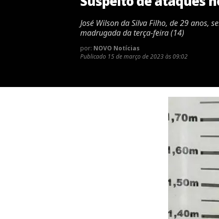
Suspeito de ataques n
José Wilson da Silva Filho, de 29 anos,
madrugada da terça-feira (14)
por:
NOVO Notícias
Publicado
15 de março de 2023 às 09:02