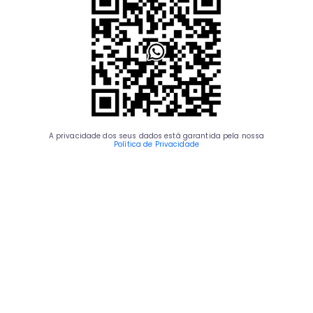
A privacidade dos seus dados está garantida pela nossa
Política de Privacidade