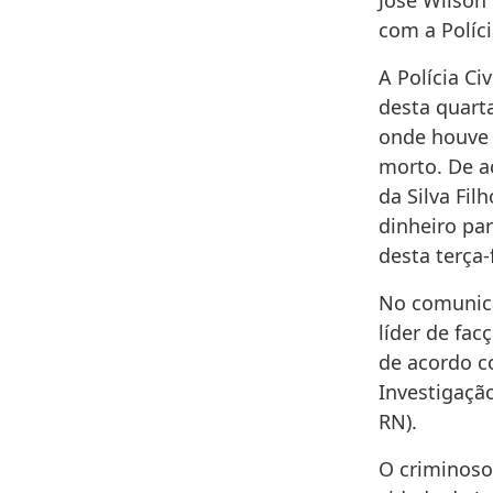
José Wilson 
com a Políci
A Polícia C
desta quarta
onde houve 
morto. De ac
da Silva Fil
dinheiro pa
desta terça-
No comunica
líder de fa
de acordo c
Investigaçã
RN).
O criminoso 