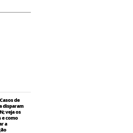
Casos de
a disparam
N; veja os
s e como
ar a
ção