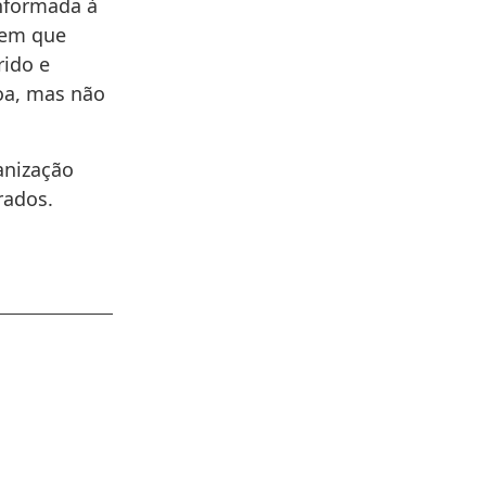
informada à
 em que
rido e
oa, mas não
ganização
rados.