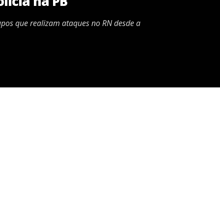
lícia na PB
grupos que realizam ataques no RN desde a