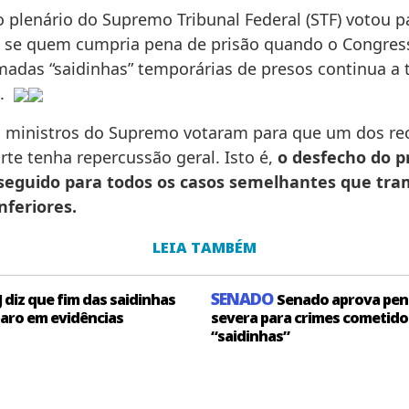
o plenário do Supremo Tribunal Federal (STF) votou p
a se quem cumpria pena de prisão quando o Congre
adas “saidinhas” temporárias de presos continua a t
o.
 ministros do Supremo votaram para que um dos re
rte tenha repercussão geral. Isto é,
o desfecho do p
 seguido para todos os casos semelhantes que tr
inferiores.
LEIA TAMBÉM
SENADO
 diz que fim das saidinhas
Senado aprova pen
aro em evidências
severa para crimes cometido
“saidinhas”