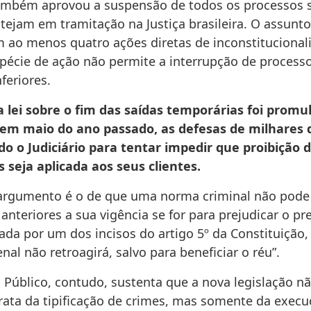
ambém aprovou a suspensão de todos os processos 
tejam em tramitação na Justiça brasileira. O assun
m ao menos quatro ações diretas de inconstitucionali
pécie de ação não permite a interrupção de process
nferiores.
 lei sobre o fim das saídas temporárias foi promu
em maio do ano passado, as defesas de milhares 
o o Judiciário para tentar impedir que proibição d
 seja aplicada aos seus clientes.
 argumento é o de que uma norma criminal não pode s
anteriores a sua vigência se for para prejudicar o pr
dada por um dos incisos do artigo 5º da Constituição
penal não retroagirá, salvo para beneficiar o réu”.
 Público, contudo, sustenta que a nova legislação nã
 trata da tipificação de crimes, mas somente da exec