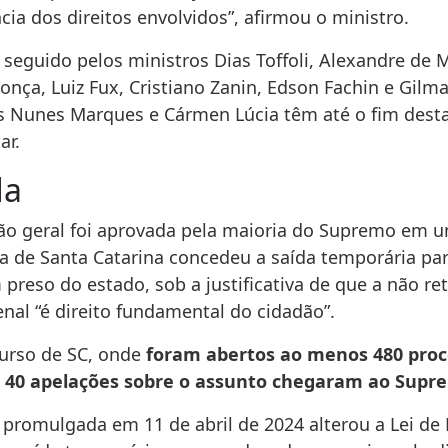
ia dos direitos envolvidos”, afirmou o ministro.
i seguido pelos ministros Dias Toffoli, Alexandre de 
nça, Luiz Fux, Cristiano Zanin, Edson Fachin e Gilm
s Nunes Marques e Cármen Lúcia têm até o fim desta 
ar.
da
ão geral foi aprovada pela maioria do Supremo em 
ça de Santa Catarina concedeu a saída temporária para
 preso do estado, sob a justificativa de que a não re
nal “é direito fundamental do cidadão”.
urso de SC, onde
foram abertos ao menos 480 proc
as 40 apelações sobre o assunto chegaram ao Supr
o promulgada em 11 de abril de 2024 alterou a Lei de