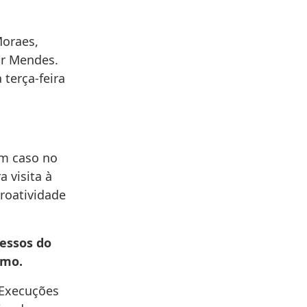
Moraes,
ar Mendes.
terça-feira
um caso no
 visita à
troatividade
essos do
emo.
 Execuções