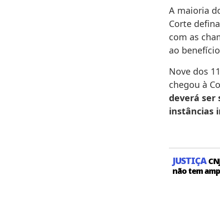
A maioria d
Corte defin
com as cham
ao benefíci
Nove dos 11
chegou à Co
deverá ser
instâncias 
JUSTIÇA
CNJ
não tem amp