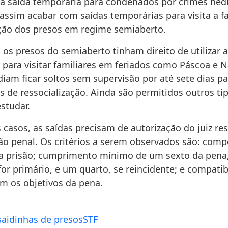
 a saída temporária para condenados por crimes he
 assim acabar com saídas temporárias para visita a fa
ação dos presos em regime semiaberto.
, os presos do semiaberto tinham direito de utilizar 
para visitar familiares em feriados como Páscoa e Na
am ficar soltos sem supervisão por até sete dias par
s de ressocialização. Ainda são permitidos outros ti
studar.
 casos, as saídas precisam de autorização do juiz re
ão penal. Os critérios a serem observados são: com
 prisão; cumprimento mínimo de um sexto da pena,
or primário, e um quarto, se reincidente; e compatib
om os objetivos da pena.
saidinhas de presos
STF