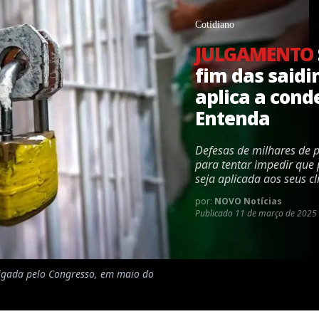
Cotidiano
JULGAMENTO
fim das saidi
aplica a cond
Entenda
Defesas de milhares de p
para tentar impedir que 
seja aplicada aos seus cl
por:
NOVO Notícias
Publicado
11 de março de 2025 
ulgada pelo Congresso, em maio do