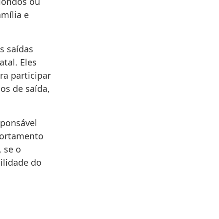
diondos ou
mília e
as saídas
tal. Eles
a participar
pos de saída,
sponsável
portamento
 se o
ilidade do