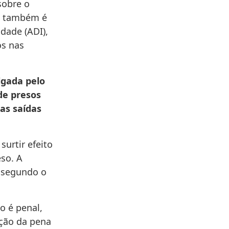
sobre o
to também é
dade (ADI),
os nas
lgada pelo
de presos
as saídas
urtir efeito
eso. A
, segundo o
o é penal,
ução da pena