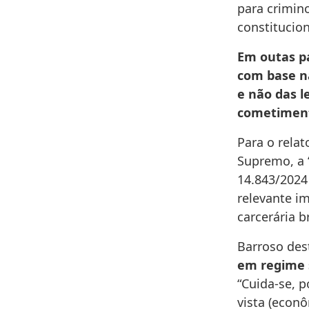
para crimino
constitucion
Em outas pa
com base n
e não das 
cometiment
Para o relat
Supremo, a “
14.843/2024
relevante im
carcerária br
Barroso de
em regime 
“Cuida-se, 
vista (econô