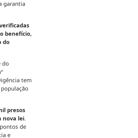
a garantia
verificadas
 benefício,
o do
e do
nº
vigência tem
a população
mil presos
 nova lei
.
 pontos de
cia e