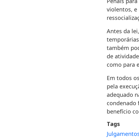
Penais para
violentos, e
ressocializ
Antes da lei
temporárias 
também podi
de atividade
como para e
Em todos os
pela execuç
adequado na
condenado f
benefício c
Tags
Julgamento