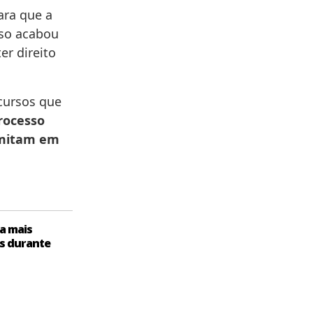
ara que a
sso acabou
er direito
cursos que
rocesso
amitam em
a mais
s durante