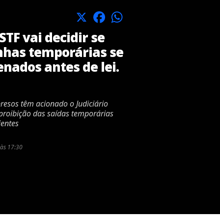
X
Facebook
WhatsApp
STF vai decidir se
nhas temporárias se
enados antes de lei.
resos têm acionado o Judiciário
proibição das saídas temporárias
ientes
às 17:30