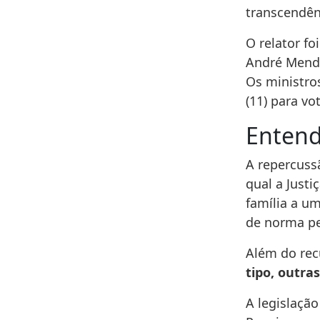
transcendênc
O relator fo
André Mendo
Os ministro
(11) para vot
Enten
A repercuss
qual a Justi
família a um
de norma pe
Além do rec
tipo, outr
A legislaçã