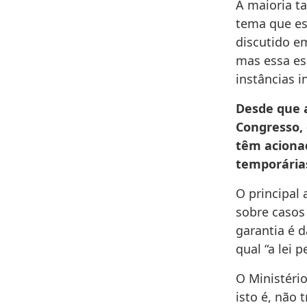
A maioria t
tema que es
discutido e
mas essa es
instâncias i
Desde que a
Congresso, 
têm acionad
temporárias
O principal
sobre casos 
garantia é 
qual “a lei 
O Ministério
isto é, não