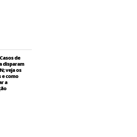
Casos de
a disparam
N; veja os
s e como
ar a
ção