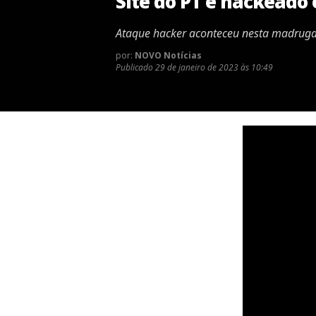
Site do PT é hackeado
Ataque hacker aconteceu nesta madrugad
por:
NOVO Notícias
Publicado
29 de janeiro de 2023 às 10:49