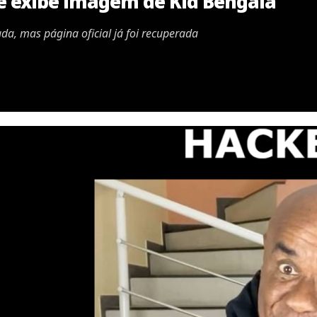
 e exibe imagem de Kid Bengala
a, mas página oficial já foi recuperada