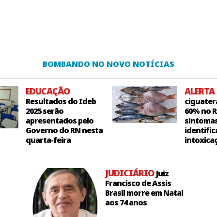
BOMBANDO NO NOVO NOTÍCIAS
EDUCAÇÃO
ALERTA
Resultados do Ideb
ciguater
2025 serão
60% no R
apresentados pelo
sintoma
Governo do RN nesta
identific
quarta-feira
intoxica
JUDICIÁRIO
Juiz
Francisco de Assis
Brasil morre em Natal
aos 74 anos