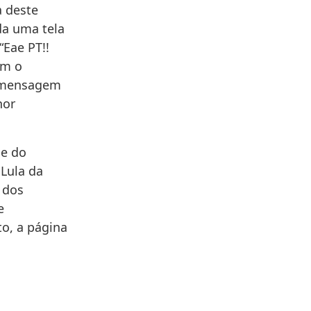
a deste
da uma tela
“Eae PT!!
om o
A mensagem
hor
 e do
 Lula da
a dos
e
o, a página