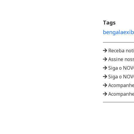
Tags
bengala
exi
Receba not
Assine nos
Siga o NO
Siga o NO
Acompanhe
Acompanhe 