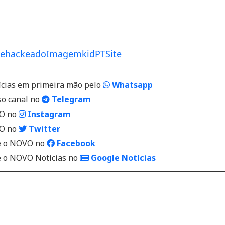
be
hackeado
Imagem
kid
PT
Site
ícias em primeira mão pelo
Whatsapp
so canal no
Telegram
VO no
Instagram
VO no
Twitter
 o NOVO no
Facebook
o NOVO Notícias no
Google Notícias