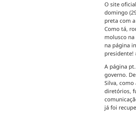
O site ofic
domingo (29
preta com a 
Como tá, ro
molusco na 
na página in
presidente! 
A página pt
governo. Dem
Silva, como 
diretórios,
comunicação
já foi recup