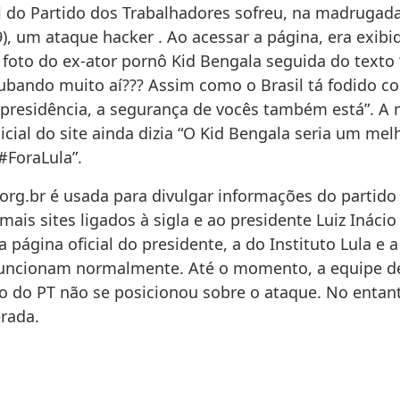
ial do Partido dos Trabalhadores sofreu, na madrugad
), um ataque hacker . Ao acessar a página, era exibi
foto do ex-ator pornô Kid Bengala seguida do texto 
ubando muito aí??? Assim como o Brasil tá fodido c
presidência, a segurança de vocês também está”. 
icial do site ainda dizia “O Kid Bengala seria um mel
#ForaLula”.
.org.br é usada para divulgar informações do partido
ais sites ligados à sigla e ao presidente Luiz Inácio
a página oficial do presidente, a do Instituto Lula e 
 funcionam normalmente. Até o momento, a equipe d
 do PT não se posicionou sobre o ataque. No entant
erada.