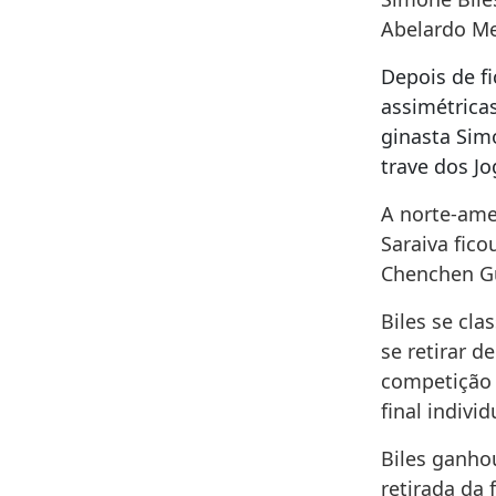
Abelardo Me
Depois de fi
assimétricas
ginasta
Sim
trave dos J
A norte-amer
Saraiva fico
Chenchen Gua
Biles
se clas
se retirar d
competição 
final indivi
Biles
ganhou
retirada da 