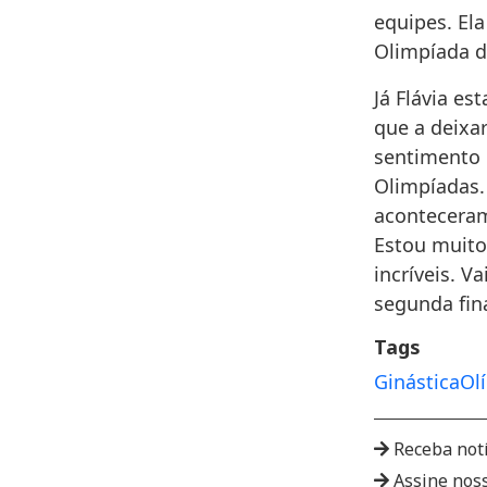
equipes. El
Olimpíada d
Já Flávia es
que a deixa
sentimento d
Olimpíadas. 
aconteceram
Estou muito
incríveis. 
segunda fina
Tags
Ginástica
Ol
Receba not
Assine nos