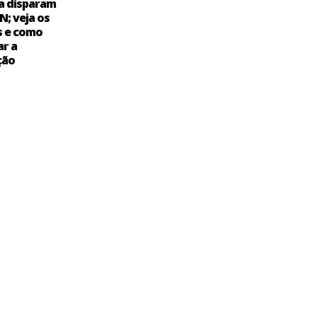
a disparam
N; veja os
s e como
ar a
ção