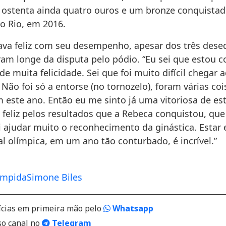
a ostenta ainda quatro ouros e um bronze conquista
o Rio, em 2016.
tava feliz com seu desempenho, apesar dos três deseq
ram longe da disputa pelo pódio. “Eu sei que estou 
e muita felicidade. Sei que foi muito difícil chegar 
Não foi só a entorse (no tornozelo), foram várias co
 este ano. Então eu me sinto já uma vitoriosa de est
 feliz pelos resultados que a Rebeca conquistou, qu
Vai ajudar muito o reconhecimento da ginástica. Esta
l olímpica, em um ano tão conturbado, é incrível.”
ímpida
Simone Biles
ícias em primeira mão pelo
Whatsapp
so canal no
Telegram