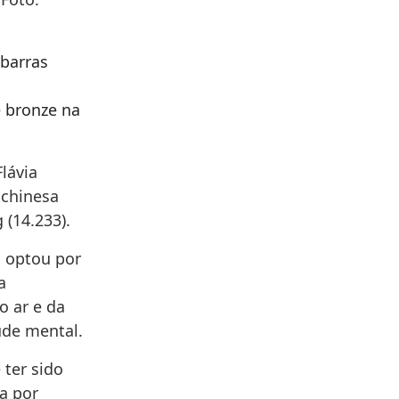
 barras
e bronze na
lávia
 chinesa
 (14.233).
s optou por
a
o ar e da
úde mental.
ter sido
ta por