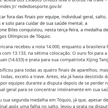
ndes Jr/ rededoesporte.gov.br
car fora das finais por equipe, individual geral, salto,
 e solo para cuidar de sua saúde mental, a
one
Biles
conquistou, nesta terça-feira, a medalha d
ogos Olímpicos de Tóquio.
icana recebeu a nota 14.000, enquanto a brasileira F
u com 13.133, na sétima colocação. O ouro foi para a
n (14.633) e prata para sua compatriota Xijing Tang
sificou para todas as quatro finais de aparelhos, ma
e todas, exceto a trave. Antes, ela já havia desistido d
por equipes durante a disputa depois de se perder n
dual geral para se concentrar inteiramente em sua sa
 sua segunda medalha em Tóquio, já que, apesar de 
final após uma falha no salto, levou a prata na dispu