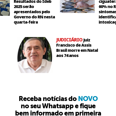
Resultados do Ideb
ciguater
2025 serão
60% no R
apresentados pelo
sintoma
Governo do RN nesta
identific
quarta-feira
intoxica
JUDICIÁRIO
Juiz
Francisco de Assis
Brasil morre em Natal
aos 74 anos
Receba notícias do
NOVO
no seu Whatsapp e fique
bem informado em primeira