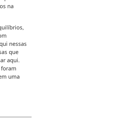
dos na
uilíbrios,
com
aqui nessas
isas que
ar aqui.
e foram
r em uma