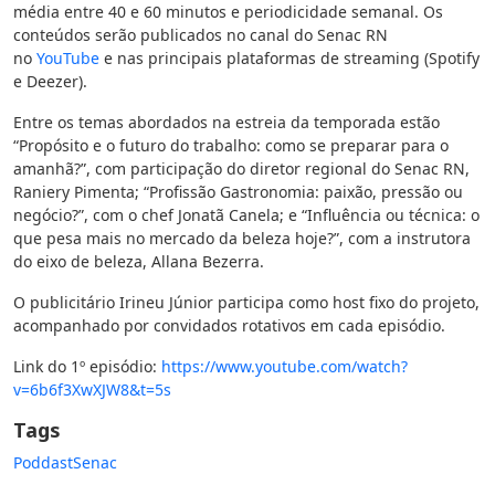
média entre 40 e 60 minutos e periodicidade semanal. Os
conteúdos serão publicados no canal do Senac RN
no
YouTube
e nas principais plataformas de streaming (Spotify
e Deezer).
Entre os temas abordados na estreia da temporada estão
“Propósito e o futuro do trabalho: como se preparar para o
amanhã?”, com participação do diretor regional do Senac RN,
Raniery Pimenta; “Profissão Gastronomia: paixão, pressão ou
negócio?”, com o chef Jonatã Canela; e “Influência ou técnica: o
que pesa mais no mercado da beleza hoje?”, com a instrutora
do eixo de beleza, Allana Bezerra.
O publicitário Irineu Júnior participa como host fixo do projeto,
acompanhado por convidados rotativos em cada episódio.
Link do 1º episódio:
https://www.youtube.com/watch?
v=6b6f3XwXJW8&t=5s
Tags
Poddast
Senac