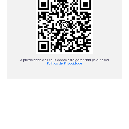
A privacidade dos seus dados está garantida pela nossa
Política de Privacidade