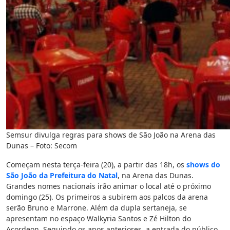
Semsur divulga regras para shows de São João na Arena das
Dunas – Foto: Secom
Começam nesta terça-feira (20), a partir das 18h, os
shows do
São João da Prefeitura do Natal
, na Arena das Dunas.
Grandes nomes nacionais irão animar o local até o próximo
domingo (25). Os primeiros a subirem aos palcos da arena
serão Bruno e Marrone. Além da dupla sertaneja, se
apresentam no espaço Walkyria Santos e Zé Hilton do
Acordeon. Seguindo os anos anteriores, a entrada do público