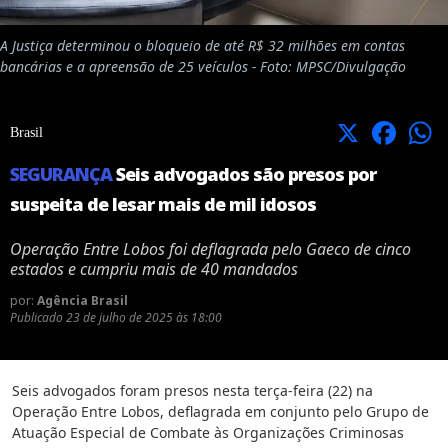
A Justiça determinou o bloqueio de até R$ 32 milhões em contas
bancárias e a apreensão de 25 veículos - Foto: MPSC/Divulgação
X
Facebook
Brasil
SEGURANÇA
Seis advogados são presos por
suspeita de lesar mais de mil idosos
Operação Entre Lobos foi deflagrada pelo Gaeco de cinco
estados e cumpriu mais de 40 mandados
por:
Agência Brasil
Publicado
23 de julho de 2025 às 18:00
Seis advogados foram presos nesta terça-feira (22) na
Operação Entre Lobos, deflagrada em conjunto pelo Grupo de
Atuação Especial de Combate às Organizações Criminosas