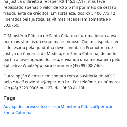
na Justiça o direito a receber R$ 146.327,17, mas teve
repassado apenas o valor de R$ 2,5 mil por meio da cessão
fraudulenta de créditos. Em Fortaleza, dos R$ 5.106.773,12
liberados pela Justiça, as vítimas receberam somente R$
503.750.
O Ministério Público de Santa Catarina faz uma busca ativa
por mais vítimas do esquema criminoso. Quem suspeitar ter
sido lesado pela quadrilha deve contatar a Promotoria de
Justiça da Comarca de Modelo, em Santa Catarina, de onde
partiu a investigação do caso, enviando uma mensagem pelo
aplicativo WhatsApp para o número (49) 99200-7462.
Outra opção é entrar em contato com a ouvidoria do MPSC
pelo
e-mail
ouvidoria@mpsc.mp.br
. Por telefone, os números
são (48) 3229-9306 ou 127, das 9h30 às 19h.
Tags
Advogados presos
idosos
Lesar
Ministério Público
Operação
Santa Catarina