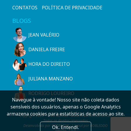
CONTATOS
POLÍTICA DE PRIVACIDADE
BLOGS
JEAN VALÉRIO
DANIELA FREIRE
HORA DO DIREITO
JULIANA MANZANO
RODRIGO LOUREIRO
Navegue à vontade! Nosso site não coleta dados
sensíveis dos usuários, apenas o Google Analytics
armazena cookies para estatísticas de acesso ao site.
Copyright 2024 - Novo Notícias - www.novonoticias.com.br
Todos os direitos reservados
Desenvolvido por INTERATIVA - Layout por ROBLEDDO
Ok. Entendi.
Versão: 2.0.0