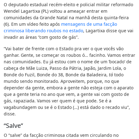
O deputado estadual recém-eleito e policial militar reformado
Wendel Lagartixa (PL) voltou a ameaçar entrar em
comunidades da Grande Natal na manhã desta quinta-feira
(6). Em um vídeo feito após
mensagens de uma facção
criminosa liberando roubos no estado
, Lagartixa disse que vai
invadir as áreas “com gosto de gás”.
“Vai bater de frente com o Estado pra ver o que vocês vão
ganhar. Gente, se começar os roubos ó… facinho. Vamos entrar
nas comunidades. Eu já estou com o nome de um ‘bocado’ de
cabeça de Mãe Luiza, Passo da Pátria, Japão, Jardim Lola, o
Bonde do Fuzil, Bonde do 38, Bonde da Baladeira,
tá
todo
mundo sendo monitorado. Aproveitem, porque, no que
depender da gente, embora a gente não esteja com o aparato
que a gente teria no ano que vem, a gente vai com gosto de
gás, rapaziada. Vamos ver quem é que pode. Se é a
vagabundagem ou se é o Estado (…) está dado o recado viu”,
disse.
“Salve”
O “salve” da facção criminosa citada vem circulando no