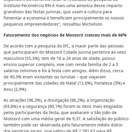
Instituto Fecomércio RN é mais uma amostra desse impacto
grandioso das festas juninas, que usam a cultura para
fomentar a economia e beneficiam principalmente os nossos
pequenos empreendedores”, ressaltou Michelson.
Faturamento dos negócios de Mossoró cresceu mais de 66%
De acordo com a pesquisa do IFC, a maior parte das pessoas
que participaram do Mossoró Cidade Junina pertence ao sexo
masculino (55,3%), tem de 16 a 24 anos de idade, possui
ensino superior completo, vive com renda família de 2 a 5
salários mínimos e foi à festa com amigos. Além disso, cerca
de 49,3% eram visitantes ou turistas – que viajaram
principalmente das cidades de Natal (12,6%), Fortaleza (3%) e
Assu (2,9%).
As atrações (96,3%), a divulgação (96,2%), a organização
(93,8%) e a segurança (90,1%) foram os itens mais elogiados
pelos participantes da festa, que avaliaram o São João de
Mossoró com uma média geral de 9,37. A satisfação do público
também pode ser observada pelo faturamento médio diário
dos negócios locais, que saltou de R$ 2.781,67 para R$