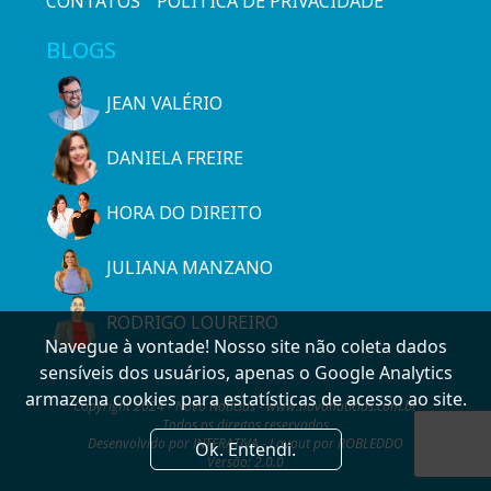
CONTATOS
POLÍTICA DE PRIVACIDADE
BLOGS
JEAN VALÉRIO
DANIELA FREIRE
HORA DO DIREITO
JULIANA MANZANO
RODRIGO LOUREIRO
Navegue à vontade! Nosso site não coleta dados
sensíveis dos usuários, apenas o Google Analytics
armazena cookies para estatísticas de acesso ao site.
Copyright 2024 - Novo Notícias - www.novonoticias.com.br
Todos os direitos reservados
Desenvolvido por INTERATIVA - Layout por ROBLEDDO
Ok. Entendi.
Versão: 2.0.0