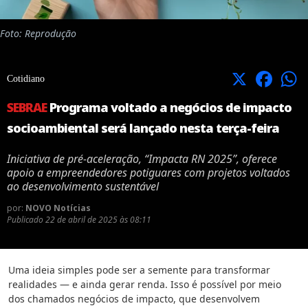
Foto: Reprodução
X
Facebook
Cotidiano
SEBRAE
Programa voltado a negócios de impacto
socioambiental será lançado nesta terça-feira
Iniciativa de pré-aceleração, “Impacta RN 2025”, oferece
apoio a empreendedores potiguares com projetos voltados
ao desenvolvimento sustentável
por:
NOVO Notícias
Publicado
22 de abril de 2025 às 08:11
Uma ideia simples pode ser a semente para transformar
realidades — e ainda gerar renda. Isso é possível por meio
dos chamados negócios de impacto, que desenvolvem