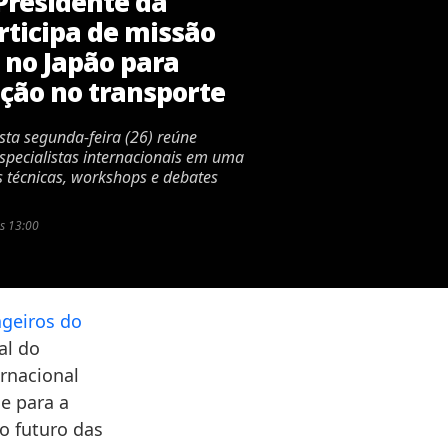
Presidente da
ticipa de missão
 no Japão para
ação no transporte
sta segunda-feira (26) reúne
 especialistas internacionais em uma
 técnicas, workshops e debates
s 13:00
geiros do
al do
ernacional
e para a
o futuro das