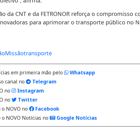
oletivo”, afirma.
ção da CNT e da FETRONOR reforça o compromisso c
 inovadoras para aprimorar o transporte público no 
ão
Missão
transporte
ícias em primeira mão pelo
Whatsapp
so canal no
Telegram
VO no
Instagram
VO no
Twitter
 o NOVO no
Facebook
o NOVO Notícias no
Google Notícias