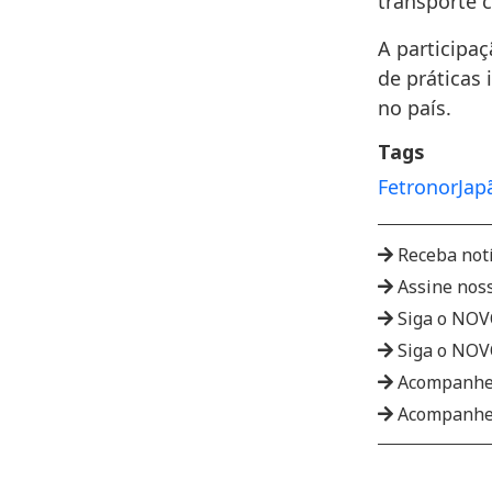
transporte c
A participa
de práticas
no país.
Tags
Fetronor
Jap
Receba not
Assine nos
Siga o NO
Siga o NO
Acompanhe
Acompanhe 