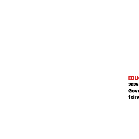
ED
2025
Gove
feir