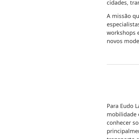
cidades, tra
A missão que
especialist
workshops e 
novos model
Para Eudo L
mobilidade 
conhecer so
principalme