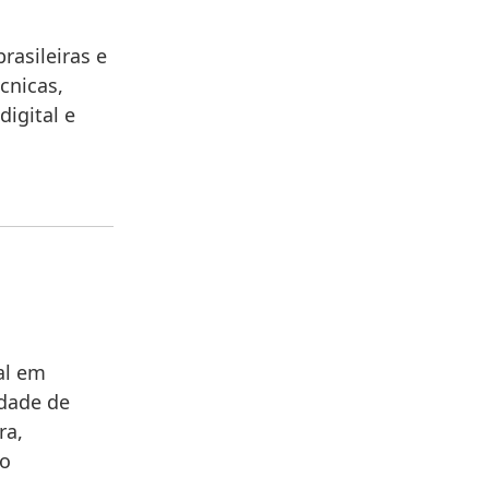
rasileiras e
cnicas,
digital e
al em
idade de
ra,
do