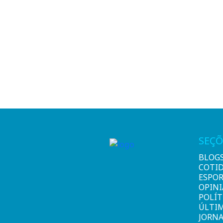
SEÇÕ
BLOG
COTI
ESPO
OPIN
POLÍT
ÚLTI
JORNA