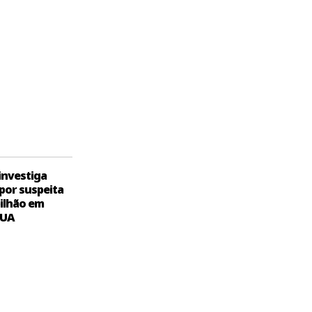
 investiga
por suspeita
bilhão em
EUA