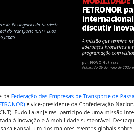
MOBILIDADE
FETRONOR par
internacional
rte de Passageiros do Nordeste
discutir inov
nal do Transporte (CNT), Eudo
no Japão
A missão que termina ne
lideranças brasileiras e
programação com visitas
por:
NOVO Notícias
Publicado
26 de maio de 2025 à
e da
Federação das Empresas de Transporte de Passa
FETRONOR)
e vice-presidente da Confederação Nacion
CNT), Eudo Laranjeiras, participo de uma missão int
ltada à inovação e à mobilidade sustentável. Destaqu
saka Kansai, um dos maiores eventos globais sobre 