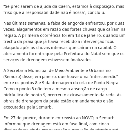
“Se precisarem de ajuda da Caern, estamos à disposição, mas
friso que a responsabilidade não é nossa”, concluiu.
Nas últimas semanas, a faixa de engorda enfrentou, por duas
vezes, alagamentos em razão das fortes chuvas que caíram na
região. A primeira ocorrência foi em 13 de janeiro, quando um
trecho da praia que já havia recebido a intervenção ficou
alagado após as chuvas intensas que caíram na capital. O
aterramento foi entregue pela Prefeitura do Natal sem que os
serviços de drenagem estivessem finalizados.
A Secretaria Municipal de Meio Ambiente e Urbanismo
(Semurb) disse, em janeiro, que houve uma “interconexão”
entre os pontos 8 e 9 da drenagem da orla de Ponta Negra.
Como o ponto 8 não tem a mesma absorção de carga
hidráulica do ponto 9, ocorreu o extravasamento da rede. As
obras de drenagem da praia estão em andamento e são
executadas pela Semurb.
Em 27 de janeiro, durante entrevista ao NOVO, a Semurb
informou que drenagem está em fase final, com cinco
dissipadores ainda em execução e previsão de término até