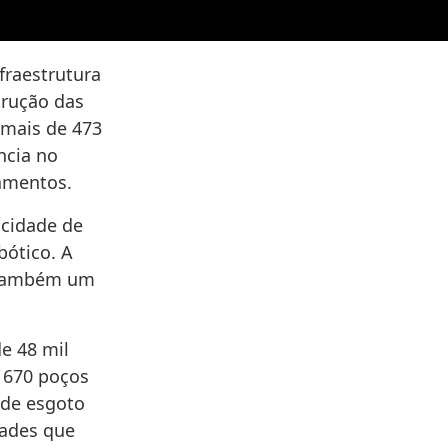
fraestrutura
trução das
, mais de 473
ncia no
amentos.
cidade de
bótico. A
s também um
e 48 mil
 670 poços
 de esgoto
dades que