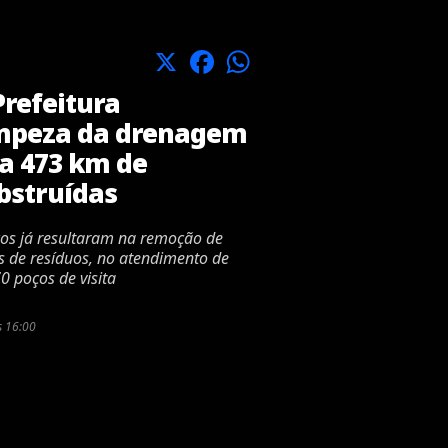
X
Facebook
WhatsApp
refeitura
limpeza da drenagem
sa 473 km de
bstruídas
ços já resultaram na remoção de
s de resíduos, no atendimento de
0 poços de visita
s 16:00