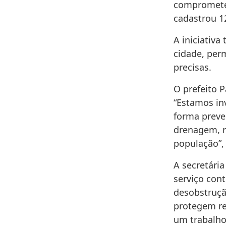
comprometem
cadastrou 1
A iniciativ
cidade, per
precisas.
O prefeito P
“Estamos in
forma preve
drenagem, r
população”,
A secretária
serviço con
desobstruçã
protegem r
um trabalho 