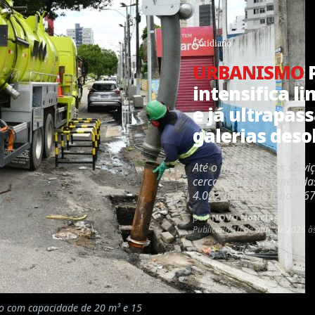
Cotidiano
URBANISMO
P
intensifica 
e já ultrapas
galerias deso
Até o momento, os servi
cerca de 48 mil tonelada
4.022 bocas de lobo e 67
por:
NOVO Notícias
Publicado
10 de abril de 2026 à
o com capacidade de 20 m³ e 15