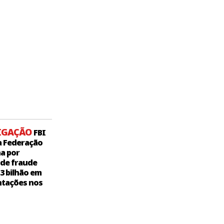
IGAÇÃO
FBI
a Federação
a por
 de fraude
,3 bilhão em
tações nos