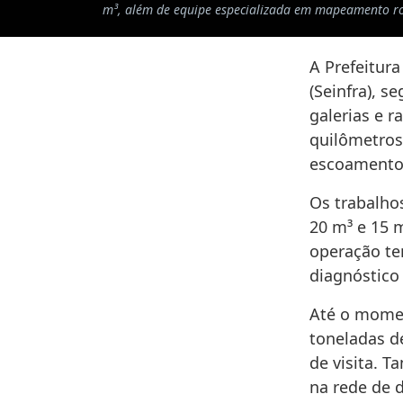
m³, além de equipe especializada em mapeamento ro
A Prefeitura
(Seinfra), 
galerias e r
quilômetros
escoamento 
Os trabalh
20 m³ e 15 
operação te
diagnóstico
Até o momen
toneladas d
de visita. 
na rede de 