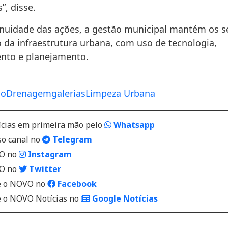
”, disse.
nuidade das ações, a gestão municipal mantém os s
da infraestrutura urbana, com uso de tecnologia,
nto e planejamento.
ão
Drenagem
galerias
Limpeza Urbana
ícias em primeira mão pelo
Whatsapp
so canal no
Telegram
VO no
Instagram
VO no
Twitter
 o NOVO no
Facebook
o NOVO Notícias no
Google Notícias