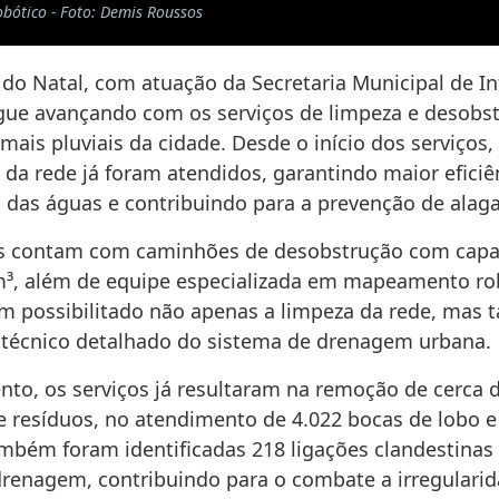
bótico - Foto: Demis Roussos
 do Natal, com atuação da Secretaria Municipal de In
segue avançando com os serviços de limpeza e desobs
amais pluviais da cidade. Desde o início dos serviços
 da rede já foram atendidos, garantindo maior eficiê
das águas e contribuindo para a prevenção de alag
os contam com caminhões de desobstrução com capa
m³, além de equipe especializada em mapeamento ro
m possibilitado não apenas a limpeza da rede, ma
 técnico detalhado do sistema de drenagem urbana.
to, os serviços já resultaram na remoção de cerca d
e resíduos, no atendimento de 4.022 bocas de lobo e
Também foram identificadas 218 ligações clandestinas
drenagem, contribuindo para o combate a irregulari