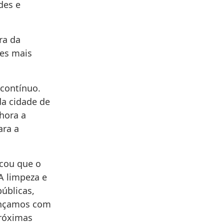
des e
ra da
ões mais
 contínuo.
da cidade de
hora a
ara a
icou que o
A limpeza e
úblicas,
ançamos com
próximas