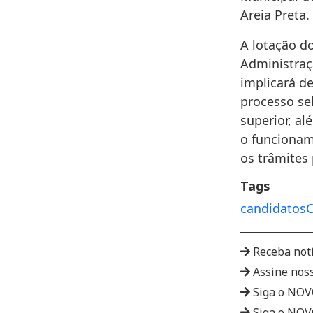
Areia Preta.
A lotação d
Administraç
implicará de
processo se
superior, a
o funcionam
os trâmites
Tags
candidatos
C
Receba not
Assine nos
Siga o NO
Siga o NO