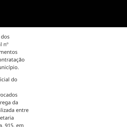
o dos
l nº
imentos
ontratação
nicípio.
icial do
vocados
trega da
lizada entre
etaria
a, 915, em