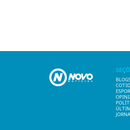
SEÇÕ
BLOG
COTI
ESPO
OPIN
POLÍT
ÚLTI
JORNA