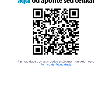
aqui
ou aponte seu celular
A privacidade dos seus dados está garantida pela nossa
Política de Privacidade