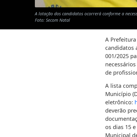
A lotação dos candidatos ocorrerá conforme a neces
Foto: Secom Natal
A Prefeitura
candidatos 
001/2025 pa
necessários
de profissi
A lista comp
Município (D
eletrônico:
deverão pr
documentaçã
os dias 15 e
Municipal de