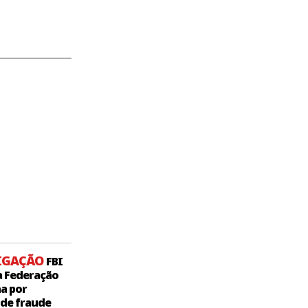
IGAÇÃO
FBI
a Federação
a por
 de fraude