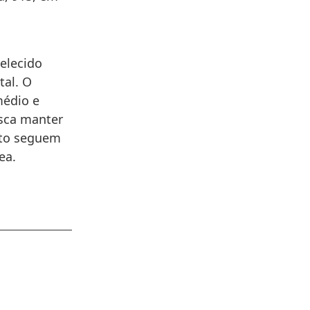
elecido
tal. O
médio e
usca manter
nto seguem
ea.