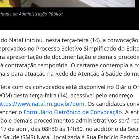
sidade da Administração Pública.
 do Natal iniciou, nesta terça-feira (14), a convocaçã
aprovados no Processo Seletivo Simplificado do Edita
ra apresentação de documentação e demais proced
 à contratação temporária. O certame contempla a c
onais para atuação na Rede de Atenção à Saúde do mu
leta com os convocados está disponível no Diário Of
OM) desta terça-feira (14), acessível pelo endereço
https://www.natal.rn.gov.br/dom
. Os candidatos con
eencher o
Formulário Eletrônico de Convocação
. A en
o e demais procedimentos administrativos será rea
 17 de abril, das 08h30 às 14h30, no auditório da Secr
 Saúde (SMS) Natal, localizada à Rua Fabrício Pedroz