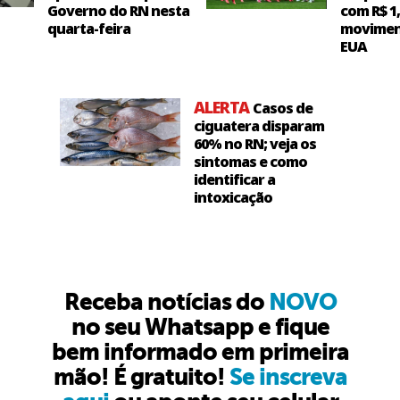
Governo do RN nesta
com R$ 1
quarta-feira
movimen
EUA
ALERTA
Casos de
ciguatera disparam
60% no RN; veja os
sintomas e como
identificar a
intoxicação
Receba notícias do
NOVO
no seu Whatsapp e fique
bem informado em primeira
mão! É gratuito!
Se inscreva