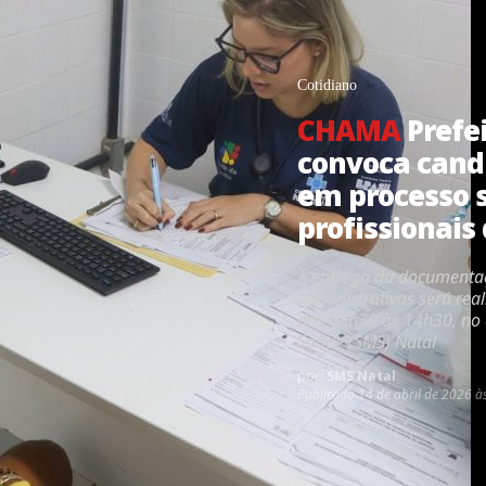
Cotidiano
CHAMA
Prefe
convoca cand
em processo s
profissionais
A entrega da documenta
administrativos será real
das 08h30 às 14h30, no a
Saúde (SMS) Natal
por:
SMS Natal
Publicado
14 de abril de 2026 à