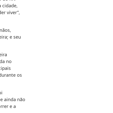
 cidade,
er viver”,
rmãos,
ira; e seu
eira
ada no
ipais
durante os
oi
 e ainda não
rrer e a