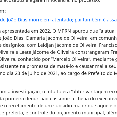
Os acusados alegaram inocência, no processo.
ém:
 de João Dias morre em atentado; pai também é ass
 apresentada em 2022, O MPRN apurou que “a atual 
e João Dias, Damária Jácome de Oliveira, em comun
e desígnios, com Leidjan Jácome de Oliveira, Franci
liveira e Laete Jácome de Oliveira constrangeram Fr
liveira, conhecido por “Marcelo Oliveira”, mediante 
sistente na promessa de matá-lo e causar mal a se
 no dia 23 de julho de 2021, ao cargo de Prefeito do
om a investigação, o intuito era “obter vantagem e
da primeira denunciada assumir a chefia do executiv
 o recebimento de um subsidio maior que aquele q
ce-prefeita, e controle do orçamento municipal, alé