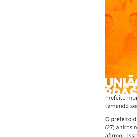
Prefeito mor
temendo ser
O prefeito d
(27) a tiro
afirmou iss