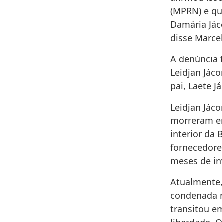
(MPRN) e qu
Damária Jáco
disse Marce
A denúncia 
Leidjan Jác
pai, Laete J
Leidjan Jác
morreram em
interior da
fornecedore
meses de in
Atualmente, 
condenada n
transitou em