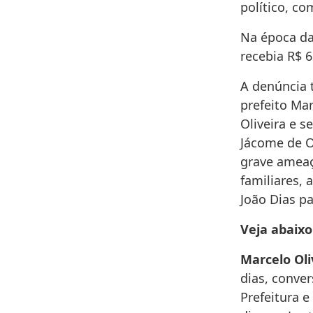
político, c
Na época da 
recebia R$ 6
A denúncia 
prefeito Ma
Oliveira e 
Jácome de O
grave ameaç
familiares, 
João Dias p
Veja abaixo
Marcelo Oli
dias, conver
Prefeitura e