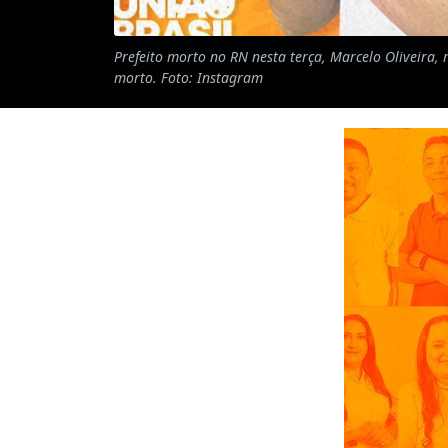
Prefeito morto no RN nesta terça, Marcelo Oliveira,
morto. Foto: Instagram