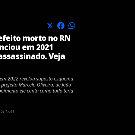
X
Facebook
WhatsApp
efeito morto no RN
unciou em 2021
assassinado. Veja
 em 2022 revelou suposto esquema
prefeito Marcelo Oliveira, de João
poimento ele conta como tudo teria
 às 17:41