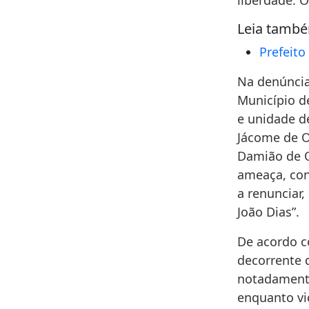
liberdade. 
Leia tamb
Prefeito
Na denúncia
Município d
e unidade d
Jácome de O
Damião de O
ameaça, con
a renunciar,
João Dias”.
De acordo c
decorrente 
notadamente
enquanto vi