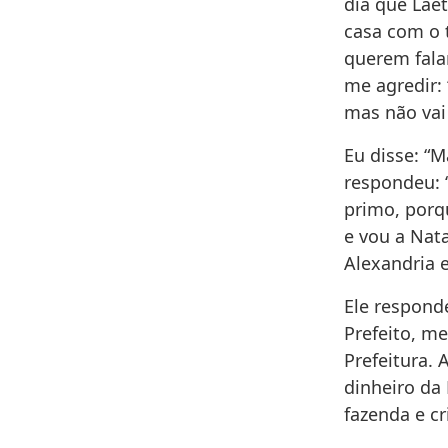
dia que Laet
casa com o 
querem fala
me agredir: 
mas não vai
Eu disse: “M
respondeu: “
primo, porq
e vou a Nata
Alexandria 
Ele responde
Prefeito, me
Prefeitura. 
dinheiro da
fazenda e cr