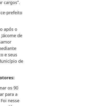
r cargos”.
ce-prefeito
go após o
a Jácome de
usamor
mediante
to e seus
Município de
otores:
nar os 90
ar para a
 Foi nesse