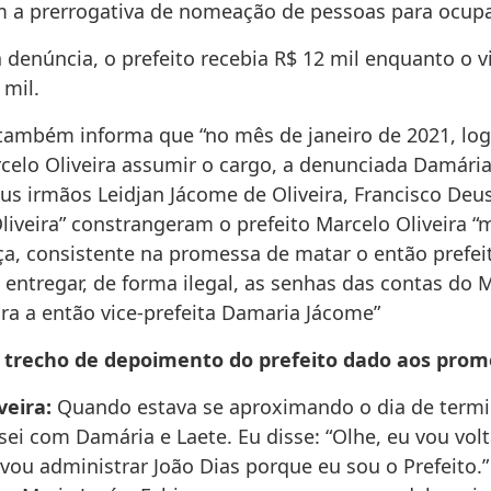
om a prerrogativa de nomeação de pessoas para ocupa
denúncia, o prefeito recebia R$ 12 mil enquanto o vi
 mil.
também informa que “no mês de janeiro de 2021, lo
rcelo
Oliveira assumir o cargo, a denunciada Damári
seus irmãos Leidjan Jácome de Oliveira, Francisco De
liveira” constrangeram o prefeito Marcelo Oliveira “
a, consistente na promessa de matar o então prefei
a entregar, de forma ilegal, as senhas das contas do 
ara a então vice-prefeita Damaria Jácome”
 trecho de depoimento do prefeito dado aos prom
veira:
Quando estava se aproximando o dia de termi
sei com Damária e Laete. Eu disse: “Olhe, eu vou volt
 vou administrar João Dias porque eu sou o Prefeito.”