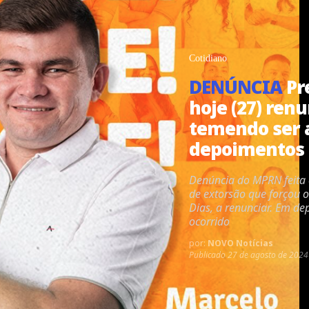
Cotidiano
DENÚNCIA
Pr
hoje (27) ren
temendo ser 
depoimentos
Denúncia do MPRN feita
de extorsão que forçou o 
Dias, a renunciar. Em de
ocorrido
por:
NOVO Notícias
Publicado
27 de agosto de 2024