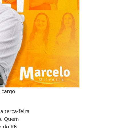
o cargo
a terça-feira
do. Quem
co do RN