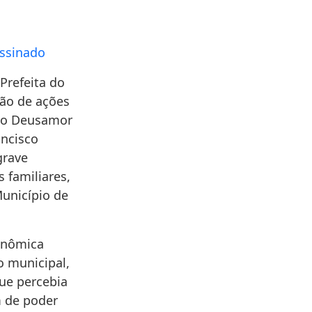
assinado
Prefeita do
hão de ações
sco Deusamor
ancisco
grave
us
familiares,
 Município
de
conômica
o municipal,
ue percebia
m de poder