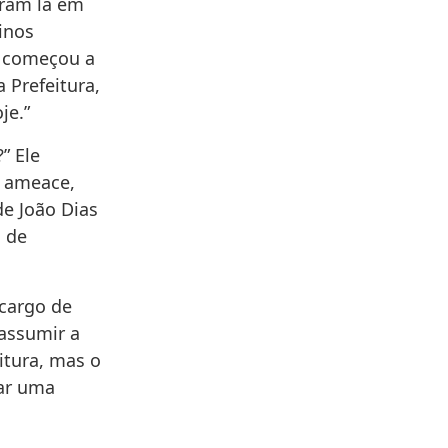
eram lá em
inos
á começou a
 Prefeitura,
je.”
” Ele
e ameace,
de João Dias
a de
 cargo de
 assumir a
itura, mas o
rar uma