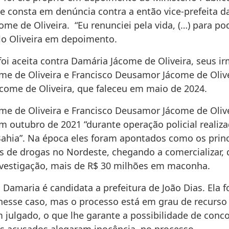
e consta em denúncia contra a então vice-prefeita da
me de Oliveira. “Eu renunciei pela vida, (…) para pod
lo Oliveira em depoimento.
foi aceita contra Damária Jácome de Oliveira, seus i
ome de Oliveira e Francisco Deusamor Jácome de Olive
ácome de Oliveira, que faleceu em maio de 2024.
ome de Oliveira e Francisco Deusamor Jácome de Oliv
 outubro de 2021 “durante operação policial realiz
 Bahia”. Na época eles foram apontados como os princ
s de drogas no Nordeste, chegando a comercializar, 
vestigação, mais de R$ 30 milhões em maconha.
Damaria é candidata a prefeitura de João Dias. Ela f
esse caso, mas o processo está em grau de recurso
 julgado, o que lhe garante a possibilidade de conco