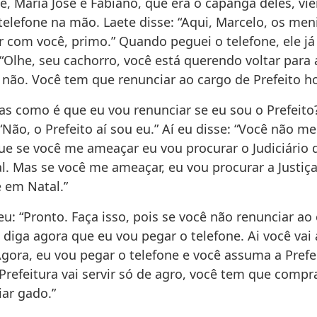
e, Maria José e Fabiano, que era o capanga deles, vi
telefone na mão. Laete disse: “Aqui, Marcelo, os men
r com você, primo.” Quando peguei o telefone, ele j
“Olhe, seu cachorro, você está querendo voltar para a
 não. Você tem que renunciar ao cargo de Prefeito ho
as como é que eu vou renunciar se eu sou o Prefeito?
Não, o Prefeito aí sou eu.” Aí eu disse: “Você não m
ue se você me ameaçar eu vou procurar o Judiciário 
l. Mas se você me ameaçar, eu vou procurar a Justiç
e em Natal.”
u: “Pronto. Faça isso, pois se você não renunciar ao
 diga agora que eu vou pegar o telefone. Ai você vai
Agora, eu vou pegar o telefone e você assuma a Prefe
 Prefeitura vai servir só de agro, você tem que comp
iar gado.”