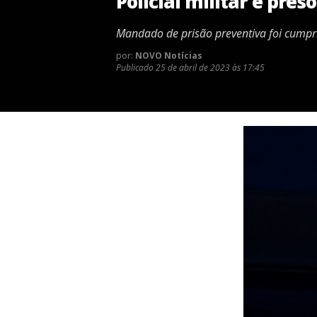
Policial militar é pre
Mandado de prisão preventiva foi cumprid
por:
NOVO Notícias
Publicado
25 de abril de 2023 às 17:45