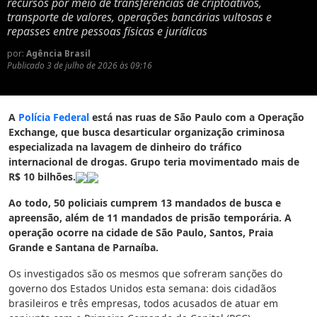
recursos por meio de transferências de criptoativos,
transporte de valores, operações bancárias vultosas e
repasses entre pessoas físicas e jurídicas
por:
Agência Brasil
Publicado
3 de julho de 2026 às 09:16
A
Polícia Federal
está nas ruas de São Paulo com a Operação
Exchange, que busca desarticular organização criminosa
especializada na lavagem de dinheiro do tráfico
internacional de drogas. Grupo teria movimentado mais de
R$ 10 bilhões.
Ao todo, 50 policiais cumprem 13 mandados de busca e
apreensão, além de 11 mandados de prisão temporária. A
operação ocorre na cidade de São Paulo, Santos, Praia
Grande e Santana de Parnaíba.
Os investigados são os mesmos que sofreram sanções do
governo dos Estados Unidos esta semana: dois cidadãos
brasileiros e três empresas, todos acusados de atuar em